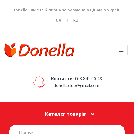
Donella - якісна білизна за розумною ціною в Україні
UA
RU
☰
Контакти:
068 841 00 48
donella.club@gmail.com
Каталог товарів
S
e