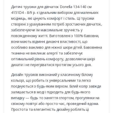
Дитячі трусики для дівчаток Donella 134-140 см
4151D4 - 8/9 р. є ідеальним вибором для маленьких
модниць, які цінують комфорт і стиль. Ці трусики
створені з урахуванням потреб зростаючих дівчаток,
забезпечуючи їм максимальне зручність у
повсякденному житті. Виготовлені з 100% бавовни,
вони мають відмінні дихаючі властивості, що
особливо важливо для ніжної шкіри дітей. Бавовняна
тканина не викликає алергії та забезпечує
оптимальний рівень комфорту, дозволяючи шкірі
дихати і не перегріватися протягом усього дня.
Дизайн трусиків виконаний у класичному білому
кольорі, що робить їх універсальними та легко
поєднуються з будь-яким верхом. Білий колір завжди
залишається в моді і підходить для будь-якого
випадку — будь то заняття спортом, прогулянки на
свіжому повітрі або просто час, проведений вдома.
Простота та елегантність дизайну роблять ці