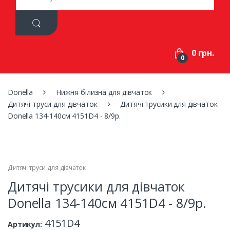
a
r
c
h
f
0 грн.
o
0
r
:
Donella
Нижня білизна для дівчаток
Дитячі труси для дівчаток
Дитячі трусики для дівчаток
Donella 134-140см 4151D4 - 8/9р.
Дитячі труси для дівчаток
Дитячі трусики для дівчаток
Donella 134-140см 4151D4 - 8/9р.
4151D4
Артикул: