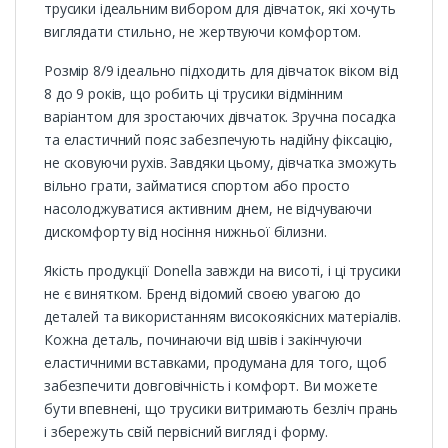
трусики ідеальним вибором для дівчаток, які хочуть
виглядати стильно, не жертвуючи комфортом.
Розмір 8/9 ідеально підходить для дівчаток віком від
8 до 9 років, що робить ці трусики відмінним
варіантом для зростаючих дівчаток. Зручна посадка
та еластичний пояс забезпечують надійну фіксацію,
не сковуючи рухів. Завдяки цьому, дівчатка зможуть
вільно грати, займатися спортом або просто
насолоджуватися активним днем, не відчуваючи
дискомфорту від носіння нижньої білизни.
Якість продукції Donella завжди на висоті, і ці трусики
не є винятком. Бренд відомий своєю увагою до
деталей та використанням високоякісних матеріалів.
Кожна деталь, починаючи від швів і закінчуючи
еластичними вставками, продумана для того, щоб
забезпечити довговічність і комфорт. Ви можете
бути впевнені, що трусики витримають безліч прань
і збережуть свій первісний вигляд і форму.