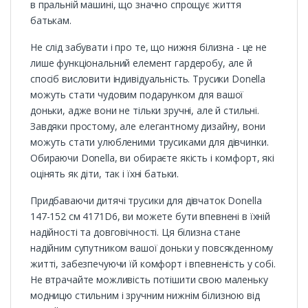
в пральній машині, що значно спрощує життя
батькам.
Не слід забувати і про те, що нижня білизна - це не
лише функціональний елемент гардеробу, але й
спосіб висловити індивідуальність. Трусики Donella
можуть стати чудовим подарунком для вашої
доньки, адже вони не тільки зручні, але й стильні.
Завдяки простому, але елегантному дизайну, вони
можуть стати улюбленими трусиками для дівчинки.
Обираючи Donella, ви обираєте якість і комфорт, які
оцінять як діти, так і їхні батьки.
Придбаваючи дитячі трусики для дівчаток Donella
147-152 см 4171D6, ви можете бути впевнені в їхній
надійності та довговічності. Ця білизна стане
надійним супутником вашої доньки у повсякденному
житті, забезпечуючи їй комфорт і впевненість у собі.
Не втрачайте можливість потішити свою маленьку
модницю стильним і зручним нижнім білизною від