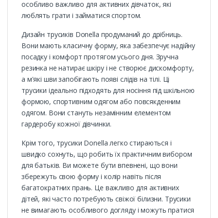
особливо важливо для активних дівчаток, які
люблять грати і займатися спортом.
Дизайн трусиків Donella продуманий до дрібниць.
Вони мають класичну форму, яка забезпечує надійну
посадку і комфорт протягом усього дня. Зручна
резинка не натирає шкіру і не створює дискомфорту,
а м'які шви запобігають появі слідів на тілі. Ці
трусики ідеально підходять для носіння під шкільною
формою, спортивним одягом або повсякденним
одягом. Вони стануть незамінним елементом
гардеробу кожної дівчинки.
Крім того, трусики Donella легко стираються і
швидко сохнуть, що робить їх практичним вибором
для батьків. Ви можете бути впевнені, що вони
збережуть свою форму і колір навіть після
багатократних прань. Це важливо для активних
дітей, які часто потребують свіжої білизни. Трусики
не вимагають особливого догляду і можуть пратися