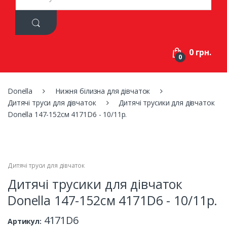
a
r
c
h
f
0 грн.
o
0
r
:
Donella
Нижня білизна для дівчаток
Дитячі труси для дівчаток
Дитячі трусики для дівчаток
Donella 147-152см 4171D6 - 10/11р.
Дитячі труси для дівчаток
Дитячі трусики для дівчаток
Donella 147-152см 4171D6 - 10/11р.
4171D6
Артикул: