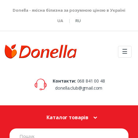
Donella - якісна білизна за розумною ціною в Україні
UA
RU
☰
Контакти:
068 841 00 48
donella.club@gmail.com
Каталог товарів
S
e