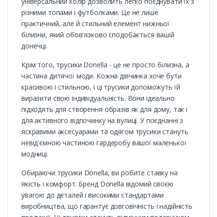
універсальний колір дозволить легко поєднувати їх з
різними топами і футболками. Це не лише
практичний, але й стильний елемент нижньої
білизни, який обов'язково сподобається вашій
донечці.
Крім того, трусики Donella - це не просто білизна, а
частина дитячої моди. Кожна дівчинка хоче бути
красивою і стильною, і ці трусики допоможуть їй
виразити свою індивідуальність. Вони ідеально
підходять для створення образів як для дому, так і
для активного відпочинку на вулиці. У поєднанні з
яскравими аксесуарами та одягом трусики стануть
невід'ємною частиною гардеробу вашої маленької
модниці.
Обираючи трусики Donella, ви робите ставку на
якість і комфорт. Бренд Donella відомий своєю
увагою до деталей і високими стандартами
виробництва, що гарантує довговічність і надійність