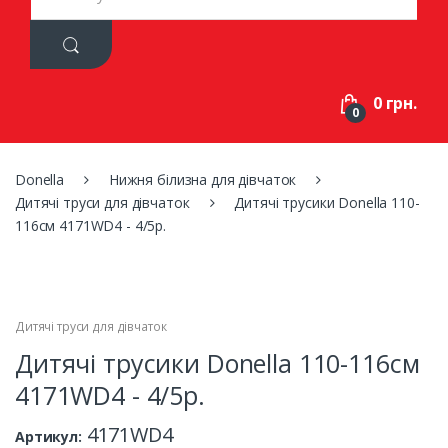
a
r
c
h
f
0 грн.
o
0
r
:
Donella
Нижня білизна для дівчаток
Дитячі труси для дівчаток
Дитячі трусики Donella 110-
116см 4171WD4 - 4/5р.
Дитячі труси для дівчаток
Дитячі трусики Donella 110-116см
4171WD4 - 4/5р.
4171WD4
Артикул: