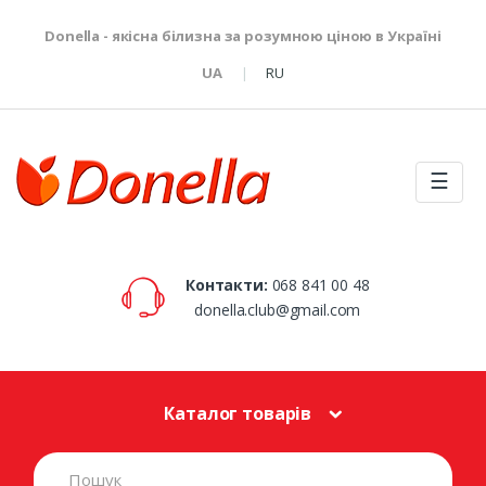
Donella - якісна білизна за розумною ціною в Україні
UA
RU
☰
Контакти:
068 841 00 48
donella.club@gmail.com
Каталог товарів
S
e