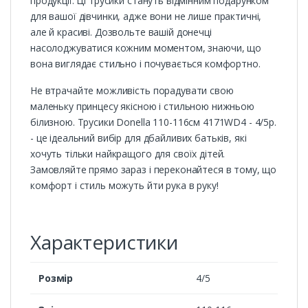
продукції. Ці трусики стануть відмінним подарунком
для вашої дівчинки, адже вони не лише практичні,
але й красиві. Дозвольте вашій донечці
насолоджуватися кожним моментом, знаючи, що
вона виглядає стильно і почувається комфортно.
Не втрачайте можливість порадувати свою
маленьку принцесу якісною і стильною нижньою
білизною. Трусики Donella 110-116см 4171WD4 - 4/5р.
- це ідеальний вибір для дбайливих батьків, які
хочуть тільки найкращого для своїх дітей.
Замовляйте прямо зараз і переконайтеся в тому, що
комфорт і стиль можуть йти рука в руку!
Характеристики
Розмір
4/5