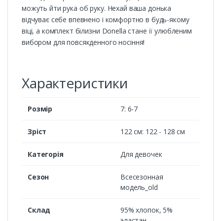
можуть йти рука об руку. Нехай ваша донька
відчуває себе впевнено і комфортно в будь-якому
віці, а комплект білизни Donella стане її улюбленим
вибором для повсякденного носіння!
Характеристики
Розмір
7: 6-7
Зріст
122 см: 122 - 128 см
Категорія
Для девочек
Сезон
Всесезонная
модель_old
Cклад
95% хлопок, 5%
эластан