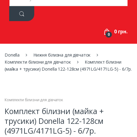
a
r
c
h
f
0 грн.
o
0
r
:
Donella
Нижня білизна для дівчаток
Комплекти білизни для дівчаток
Комплект білизни
(майка + трусики) Donella 122-128см (4971LG/4171LG-5) - 6/7р.
Комплекти білизни для дівчаток
Комплект білизни (майка +
трусики) Donella 122-128см
(4971LG/4171LG-5) - 6/7р.