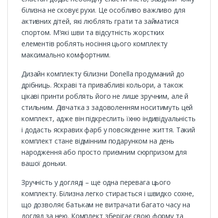
білизна не сковує рухи. Це особливо важливо для
активних дітей, які люблять грати та займатися
спортом. М'які шви та відсутність жорстких
елементів роблять носіння цього комплекту
максимально комфортним.
Дизайн комплекту білизни Donella продуманий до
дрібниць. Яскраві та привабливі кольори, а також
цікаві принти роблять його не лише зручним, але й
стильним. Дівчатка з задоволенням носитимуть цей
комплект, адже він підкреслить їхню індивідуальність
і додасть яскравих фарб у повсякденне життя. Такий
комплект стане відмінним подарунком на день
народження або просто приємним сюрпризом для
вашої доньки.
Зручність у догляді – ще одна перевага цього
комплекту. Білизна легко стирається і швидко сохне,
що дозволяє батькам не витрачати багато часу на
догляд за нею. Комплект зберігає свою форму та