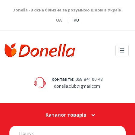
Donella - якісна білизна за розумною ціною в Україні
UA
RU
☰
Контакти:
068 841 00 48
donella.club@gmail.com
Каталог товарів
S
e