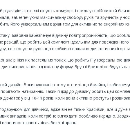
бір для дівчаток, які цінують комфорт і стиль у своїй нижній біли
ріалів, забезпечуючи максимальну свободу рухів та зручність у носі
обить його універсальним варіантом для активних та енергійних ю
тану. Бавовна забезпечує відмінну повітропроникність, що особли
них реакцій, що робить цей комплект ідеальним для повсякденного 
уру, не сковуючи рухів, що особливо важливо для активних ігор т
конана в ніжних пастельних тонах, що робить її універсальною для
 для використання під шкільну форму. Зручні бретелі не будуть нат
й дизайн. Вони виконані в тому ж стилі, що й майка, і забезпечую
апобігають натиранню. Такий підхід до дизайну робить цей комплек
івчаток у віці 10-11 років, коли вони активно ростуть і розвива
подарунком для дівчинки, адже він не тільки красивий, але й дуже 
ивих випадків, коли потрібно виглядати особливо нарядно. Завдяки
 властивості навіть після безлічі прань.