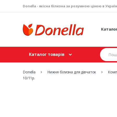
Donella - якісна білизна за розумною ціною в Україн
Катало
S
Каталог товарів
e
a
r
c
Donella
Нижня білизна для дівчаток
Комп
h
10/11р.
f
o
r
: