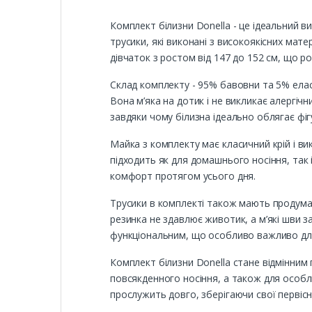
Комплект білизни Donella - це ідеальний ви
трусики, які виконані з високоякісних мате
дівчаток з ростом від 147 до 152 см, що р
Склад комплекту - 95% бавовни та 5% елас
Вона м’яка на дотик і не викликає алергіч
завдяки чому білизна ідеально облягає фіг
Майка з комплекту має класичний крій і ви
підходить як для домашнього носіння, так і
комфорт протягом усього дня.
Трусики в комплекті також мають продумани
резинка не здавлює животик, а м’які шви з
функціональним, що особливо важливо для д
Комплект білизни Donella стане відмінним 
повсякденного носіння, а також для особл
прослужить довго, зберігаючи свої первісні