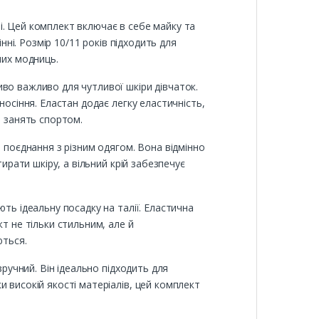
зні. Цей комплект включає в себе майку та
нні. Розмір 10/11 років підходить для
них модниць.
во важливо для чутливої шкіри дівчаток.
носіння. Еластан додає легку еластичність,
а занять спортом.
 поєднання з різним одягом. Вона відмінно
ирати шкіру, а вільний крій забезпечує
ть ідеальну посадку на талії. Еластична
т не тільки стильним, але й
ються.
зручний. Він ідеально підходить для
 високій якості матеріалів, цей комплект