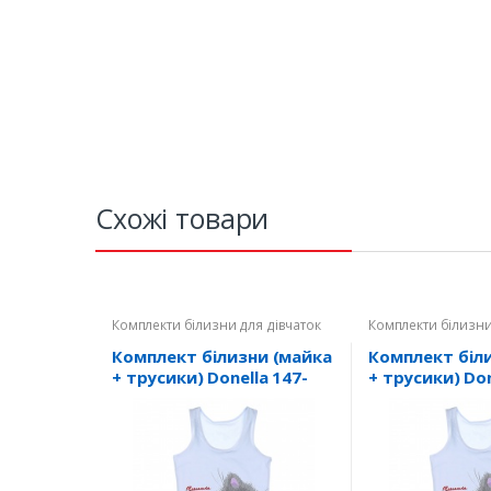
Схожі товари
Комплекти білизни для дівчаток
Комплекти білизни
Комплект білизни (майка
Комплект біл
+ трусики) Donella 147-
+ трусики) Don
152см
92см (4371WB
(4371WBPS/4171WPS-4) -
4) - 0/1р.
10/11р.