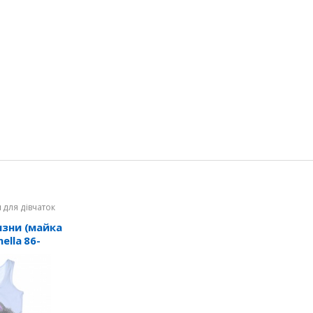
 для дівчаток
изни (майка
ella 86-
PS/4171WPS-