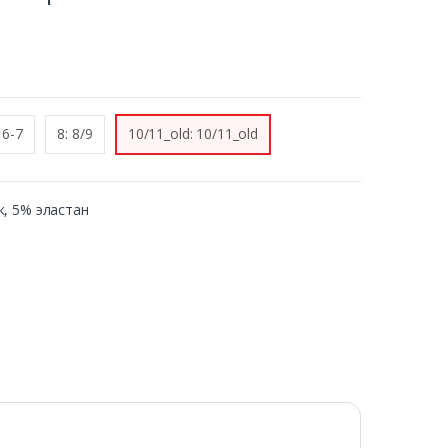
 6-7
8: 8/9
10/11_old: 10/11_old
ок, 5% эластан