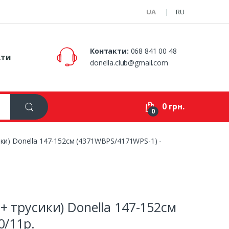
UA
RU
Контакти:
068 841 00 48
кти
donella.club@gmail.com
0 грн.
0
ики) Donella 147-152см (4371WBPS/4171WPS-1) -
+ трусики) Donella 147-152см
0/11р.