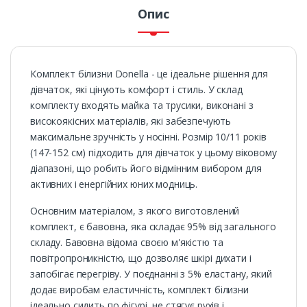
Опис
Комплект білизни Donella - це ідеальне рішення для
дівчаток, які цінують комфорт і стиль. У склад
комплекту входять майка та трусики, виконані з
високоякісних матеріалів, які забезпечують
максимальне зручність у носінні. Розмір 10/11 років
(147-152 см) підходить для дівчаток у цьому віковому
діапазоні, що робить його відмінним вибором для
активних і енергійних юних модниць.
Основним матеріалом, з якого виготовлений
комплект, є бавовна, яка складає 95% від загального
складу. Бавовна відома своєю м'якістю та
повітропроникністю, що дозволяє шкірі дихати і
запобігає перегріву. У поєднанні з 5% еластану, який
додає виробам еластичність, комплект білизни
ідеально сидить по фігурі, не стягує рухів і