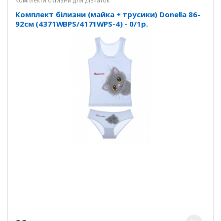
Комплекти білизни для дівчаток
Комплект білизни (майка + трусики) Donella 86-
92см (4371WBPS/4171WPS-4) - 0/1р.