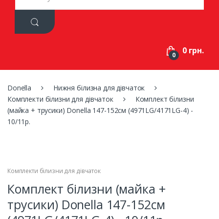
a
r
c
h
f
0 грн.
o
0
r
:
Donella
Нижня білизна для дівчаток
Комплекти білизни для дівчаток
Комплект білизни
(майка + трусики) Donella 147-152см (4971LG/4171LG-4) -
10/11р.
Комплекти білизни для дівчаток
Комплект білизни (майка +
трусики) Donella 147-152см