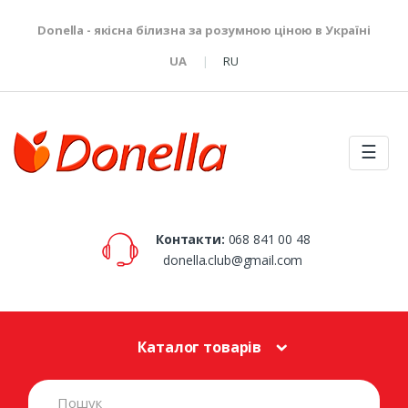
Donella - якісна білизна за розумною ціною в Україні
UA
RU
☰
Контакти:
068 841 00 48
donella.club@gmail.com
Каталог товарів
S
e