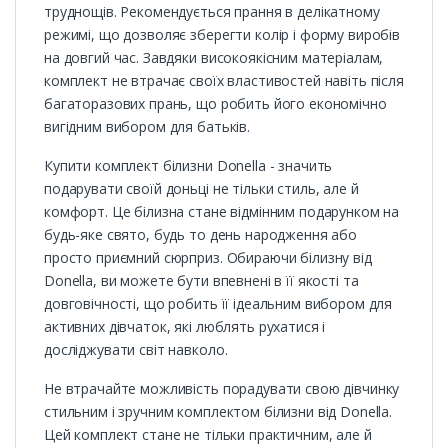
труднощів. Рекомендується прання в делікатному
режимі, що дозволяє зберегти колір і форму виробів
на довгий час. Завдяки високоякісним матеріалам,
комплект не втрачає своїх властивостей навіть після
багаторазових прань, що робить його економічно
вигідним вибором для батьків.
Купити комплект білизни Donella - значить
подарувати своїй доньці не тільки стиль, але й
комфорт. Це білизна стане відмінним подарунком на
будь-яке свято, будь то день народження або
просто приємний сюрприз. Обираючи білизну від
Donella, ви можете бути впевнені в її якості та
довговічності, що робить її ідеальним вибором для
активних дівчаток, які люблять рухатися і
досліджувати світ навколо.
Не втрачайте можливість порадувати свою дівчинку
стильним і зручним комплектом білизни від Donella.
Цей комплект стане не тільки практичним, але й