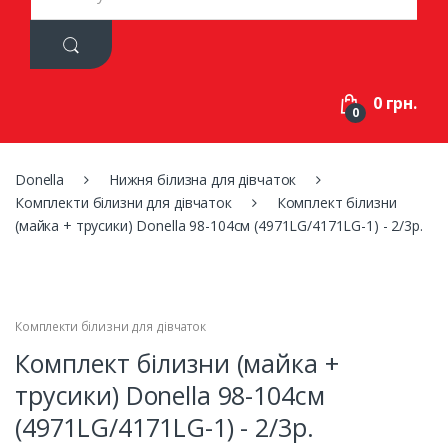
a
r
c
h
f
0 грн.
o
0
r
:
Donella
Нижня білизна для дівчаток
Комплекти білизни для дівчаток
Комплект білизни
(майка + трусики) Donella 98-104см (4971LG/4171LG-1) - 2/3р.
Комплекти білизни для дівчаток
Комплект білизни (майка +
трусики) Donella 98-104см
(4971LG/4171LG-1) - 2/3р.