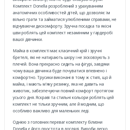
Комплект Donella розроблений з урахуванням
анатомічних особливостей дітей, що дозволяє їм
вільно грати та займатися улюбленими справами, не
відчуваючи дискомфорту. Зручна посадка та якісні
шви роблять цей комплект незамінним у гардеробі
вашої дівчинки.
Майка в комплекті має класичний крій і зручні
бретелі, які не натирають шкіру і не зісковзують з
плечей. Вона прекрасно сидить на фігурі, завдяки
чому ваша дівчинка буде почуватися впевнено і
комфортно. Трусики виконані в тому ж стилі, що й
майка, і мають м'яку резинку, яка не давить на
животик, забезпечуючи повний комфорт протягом
усього дня. Яскраві та стильні кольори роблять цей
комплект не тільки зручним, але й модним, що
особливо важливо для маленьких леді.
Однією з головних переваг комплекту білизни
Donella є його простота в догляді. Вироби легко