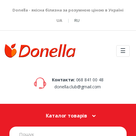
Donella - якісна білизна за розумною ціною в Україні
UA
RU
☰
Контакти:
068 841 00 48
donella.club@gmail.com
Каталог товарів
S
e