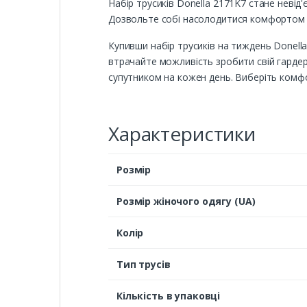
Набір трусиків Donella 2171K7 стане неві
Дозвольте собі насолодитися комфортом і я
Купивши набір трусиків на тиждень Donella 
втрачайте можливість зробити свій гардер
супутником на кожен день. Виберіть комфор
Характеристики
Розмір
Розмір жіночого одягу (UA)
Колір
Тип трусів
Кількість в упаковці