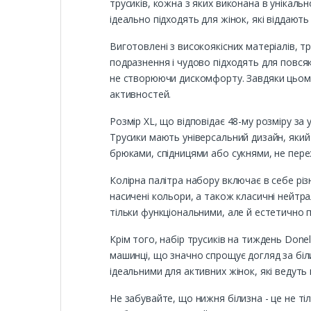
трусиків, кожна з яких виконана в унікаль
ідеально підходять для жінок, які віддают
Виготовлені з високоякісних матеріалів, т
подразнення і чудово підходять для повсякд
не створюючи дискомфорту. Завдяки цьому,
активностей.
Розмір XL, що відповідає 48-му розміру за
Трусики мають універсальний дизайн, який 
брюками, спідницями або сукнями, не пере
Колірна палітра набору включає в себе різ
насичені кольори, а також класичні нейтра
тільки функціональними, але й естетично 
Крім того, набір трусиків на тиждень Done
машинці, що значно спрощує догляд за біл
ідеальними для активних жінок, які ведуть
Не забувайте, що нижня білизна - це не ті