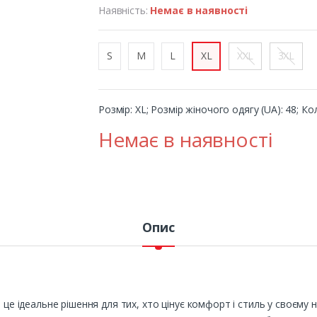
Наявність:
Немає в наявності
S
M
L
XL
XXL
3XL
Розмір: XL; Розмір жіночого одягу (UA): 48; Кол
Немає в наявності
Опис
 це ідеальне рішення для тих, хто цінує комфорт і стиль у своєму 