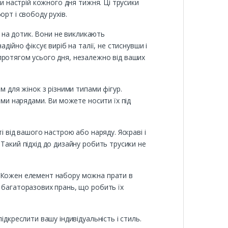
ти настрій кожного дня тижня. Ці трусики
рт і свободу рухів.
ь на дотик. Вони не викликають
ійно фіксує виріб на талії, не стиснувши і
протягом усього дня, незалежно від ваших
м для жінок з різними типами фігур.
ими нарядами. Ви можете носити їх під
і від вашого настрою або наряду. Яскраві і
Такий підхід до дизайну робить трусики не
ть. Кожен елемент набору можна прати в
 багаторазових прань, що робить їх
дкреслити вашу індивідуальність і стиль.