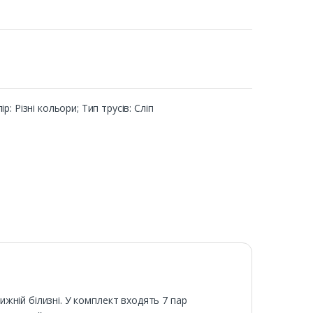
ір: Різні кольори; Тип трусів: Сліп
нижній білизні. У комплект входять 7 пар