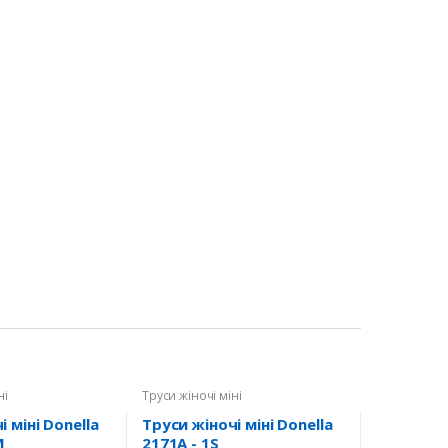
ні
Труси жіночі міні
 міні Donella
Труси жіночі міні Donella
M
2171A - 1S