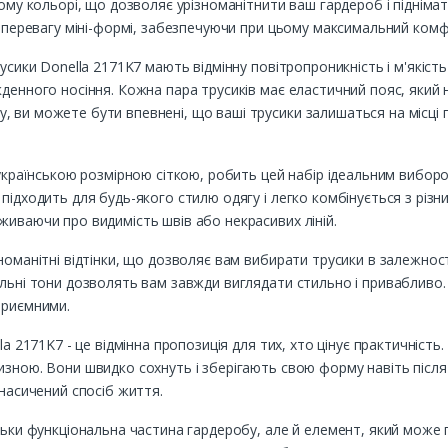
ному кольорі, що дозволяє урізноманітнити ваш гардероб і підніма
ь перевагу міні-формі, забезпечуючи при цьому максимальний комфо
русики Donella 2171K7 мають відмінну повітропроникність і м'якіст
енного носіння. Кожна пара трусиків має еластичний пояс, який над
 ви можете бути впевнені, що ваші трусики залишаться на місці 
 українською розмірною сіткою, робить цей набір ідеальним виборо
підходить для будь-якого стилю одягу і легко комбінується з різн
живаючи про видимість швів або некрасивих ліній.
номанітні відтінки, що дозволяє вам вибирати трусики в залежност
льні тони дозволять вам завжди виглядати стильно і привабливо. 
приємними.
lla 2171K7 - це відмінна пропозиція для тих, хто цінує практичніс
изною. Вони швидко сохнуть і зберігають свою форму навіть після
 насичений спосіб життя.
льки функціональна частина гардеробу, але й елемент, який може пі