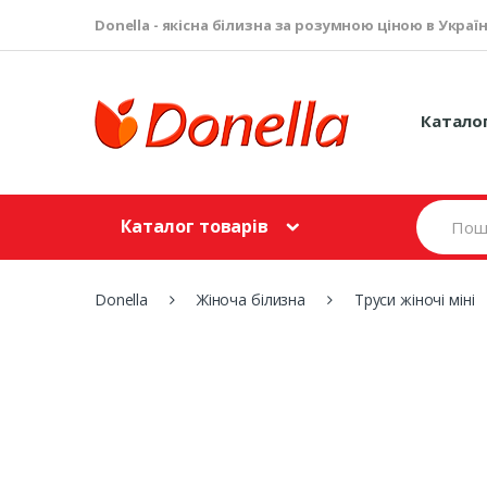
Donella - якісна білизна за розумною ціною в Україн
Катало
S
Каталог товарів
e
a
r
c
Donella
Жіноча білизна
Труси жіночі міні
h
f
o
r
: