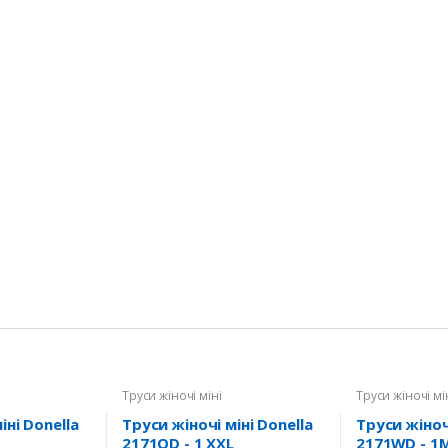
Труси жіночі міні
Труси жіночі мі
іні Donella
Труси жіночі міні Donella
Труси жіночі
2171QD - 1 XXL
2171WD - 1