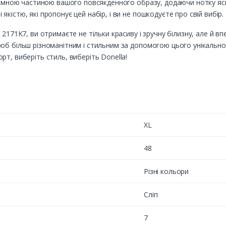
д'ємною частиною вашого повсякденного образу, додаючи нотку яскр
кістю, які пропонує цей набір, і ви не пошкодуєте про свій вибір.
2171K7, ви отримаєте не тільки красиву і зручну білизну, але й вп
об більш різноманітним і стильним за допомогою цього унікально
т, виберіть стиль, виберіть Donella!
XL
48
Різні кольори
Сліп
7