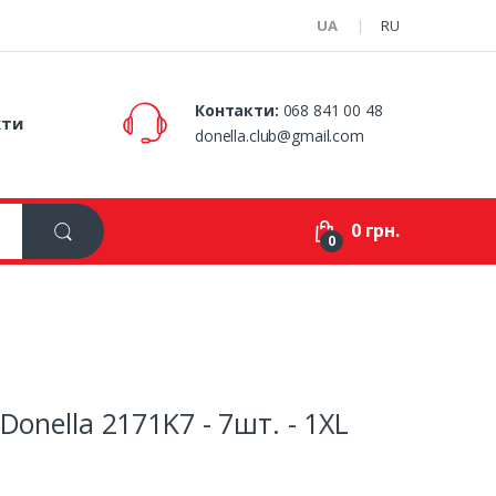
UA
RU
Контакти:
068 841 00 48
кти
donella.club@gmail.com
0 грн.
0
onella 2171K7 - 7шт. - 1XL