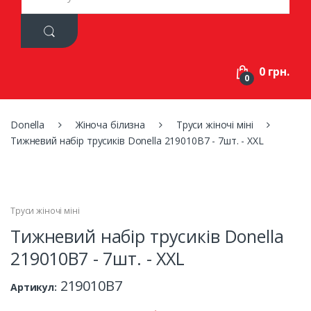
a
r
c
h
f
0 грн.
o
0
r
:
Donella
Жіноча білизна
Труси жіночі міні
Тижневий набір трусиків Donella 219010B7 - 7шт. - XXL
Труси жіночі міні
Тижневий набір трусиків Donella
219010B7 - 7шт. - XXL
219010B7
Артикул: