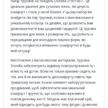
Набір трусиків на тиждень Donella 219010B7 - це
ідеальне рішення для сучасних жінок, які цінують
комфорт і стиль у своїй білизні. У цьому наборі ви
знайдете сім пар трусиків, кожна з яких виконана в
унікальному кольорі та дизайні, що дозволить вам
урізноманітнити ваш щоденний гардероб. Ці трусики
призначені для жінок з розміром XXL, що робить їх
підходящими для володарок пишних форм, які
хочуть почуватися впевнено і комфортно в будь-
якій ситуації.
Виготовлені з високоякісних матеріалів, трусики
Donella забезпечують відмінну повітропроникність і
м'якість на дотик. Вони не тільки приємно сидять на
тілі, але й не викликають дискомфорту навіть при
тривалому носінні. Кожен елемент набору ретельно
продуманий, щоб забезпечити максимальний
комфорт і зручність, що особливо важливо в
повсякденному житті. Модель має класичний крій,
який підходить для будь-якого типу фігури і дозволяє