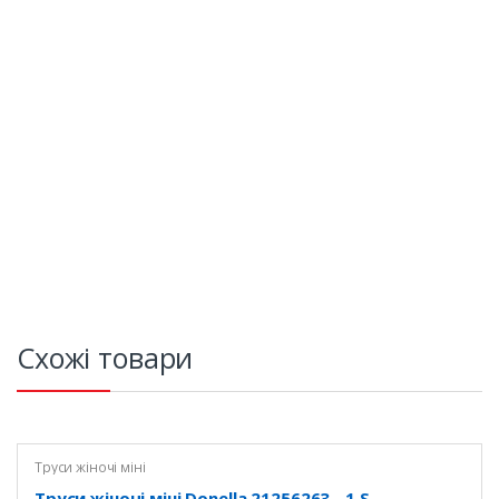
Схожі товари
Труси жіночі міні
Труси жіночі міні Donella 21256263 - 1 S