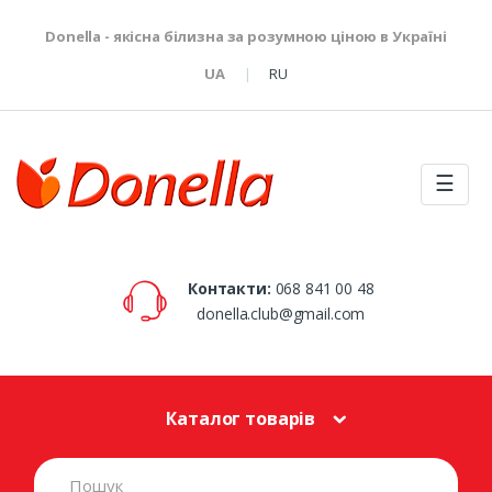
Donella - якісна білизна за розумною ціною в Україні
UA
RU
☰
Контакти:
068 841 00 48
donella.club@gmail.com
Каталог товарів
S
e