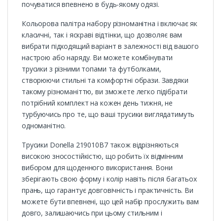
почуватися впевнено в будь-якому одязі.
Кольорова палітра набору різноманітна і включає як
класичні, так і яскраві відтінки, що дозволяє вам
вибрати підходящий варіант в залежності від вашого
настрою або наряду. Ви можете комбінувати
трусики з різними топами та футболками,
створюючи стильні та комфортні образи. Завдяки
такому різноманіттю, ви зможете легко підібрати
потрібний комплект на кожен день тижня, не
турбуючись про те, що ваші трусики виглядатимуть
одноманітно.
Трусики Donella 219010B7 також відрізняються
високою зносостійкістю, що робить їх відмінним
вибором для щоденного використання. Вони
зберігають свою форму і колір навіть після багатьох
прань, що гарантує довговічність і практичність. Ви
можете бути впевнені, що цей набір прослужить вам
довго, залишаючись при цьому стильним і