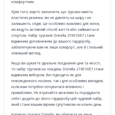
комфортним.
Крім того, варто зазначити, що трусики мають
еластичні резинки, які не давлять на шкіру і не
залишають слідів. Це особливо важливо для жінок,
які ведуть активний спосіб життя або займаються
спортом. Набір трусиків Donella 219010B7 стане
відмінним доповненням до вашого гардеробу,
забезпечуючи вам не лише комфорт, але й стильний
зовнішній вигляд.
Якщо ви шукаєте ідеальне поєднання ціни та якості,
то набір трусиків на тиждень Donella 219010B7 стане
відмінним вибором. Він підходить як для
повсякденного носіння, так і для особливих випадків,
коли вам потрібно почуватися впевнено і
привабливо. Не втрачайте можливість порадувати
себе і додати до свого гардеробу цей чудовий набір,
який стане вашим вірним супутником на кожен день.
Купуючи трусики Donella, ви обираєте не лише