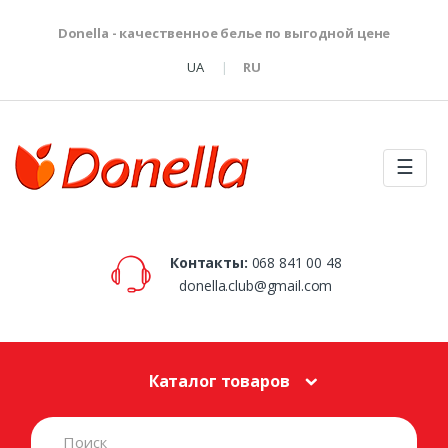
Donella - качественное белье по выгодной цене
UA
RU
☰
Контакты:
068 841 00 48
donella.club@gmail.com
Каталог товаров
S
e