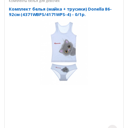
Комплекты белья для девочек
Комплект белья (майка + трусики) Donella 86-
92см (4371WBPS/4171WPS-4) - 0/1р.