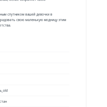
жным спутником вашей девочки в
порадовать свою маленькую модницу этим
етства.
ь_old
стан