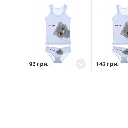
(4371WBPS/4171WPS-4) -
152см
0/1р.
(4371WBPS/417
10/11р.
96 грн.
142 грн.