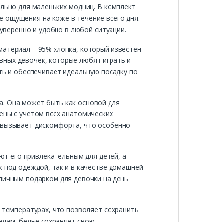
ально для маленьких модниц. В комплект
 ощущения на коже в течение всего дня.
 уверенно и удобно в любой ситуации.
материал – 95% хлопка, который известен
вных девочек, которые любят играть и
ть и обеспечивает идеальную посадку по
а. Она может быть как основой для
ены с учетом всех анатомических
е вызывает дискомфорта, что особенно
ают его привлекательным для детей, а
к под одеждой, так и в качестве домашней
тличным подарком для девочки на день
х температурах, что позволяет сохранить
алам, белье сохраняет свою