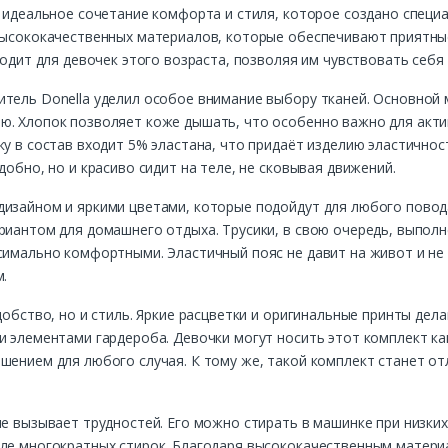
о идеальное сочетание комфорта и стиля, которое создано специ
 высококачественных материалов, которые обеспечивают приятные
ходит для девочек этого возраста, позволяя им чувствовать себя
тель Donella уделил особое внимание выбору тканей. Основной 
ю. Хлопок позволяет коже дышать, что особенно важно для акти
ку в состав входит 5% эластана, что придаёт изделию эластичнос
добно, но и красиво сидит на теле, не сковывая движений.
дизайном и яркими цветами, которые подойдут для любого повод
риантом для домашнего отдыха. Трусики, в свою очередь, выполн
ксимально комфортными. Эластичный пояс не давит на живот и н
м.
добство, но и стиль. Яркие расцветки и оригинальные принты дел
и элементами гардероба. Девочки могут носить этот комплект ка
шением для любого случая. К тому же, такой комплект станет о
не вызывает трудностей. Его можно стирать в машинке при низки
сле многократных стирок. Благодаря высококачественным матери