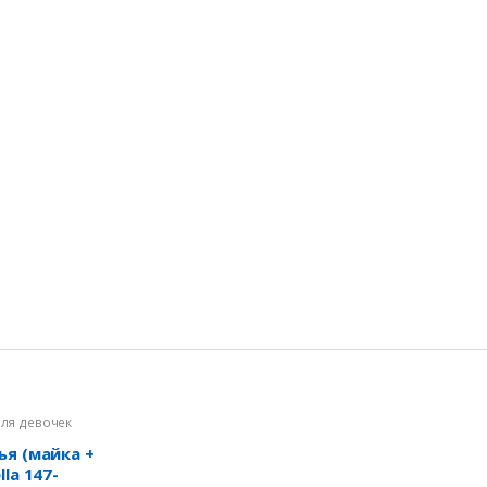
для девочек
ья (майка +
la 147-