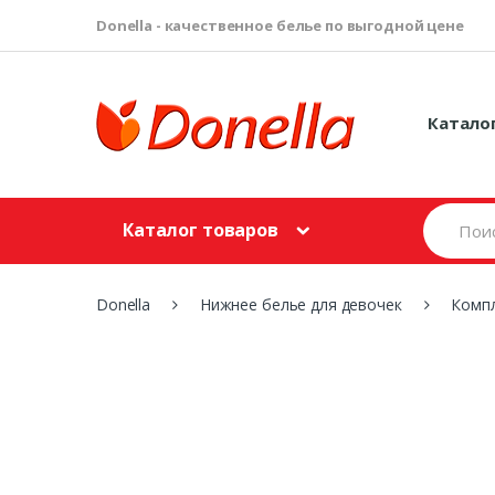
Donella - качественное белье по выгодной цене
Катало
S
Каталог товаров
e
a
r
c
Donella
Нижнее белье для девочек
Компл
h
f
o
r
: