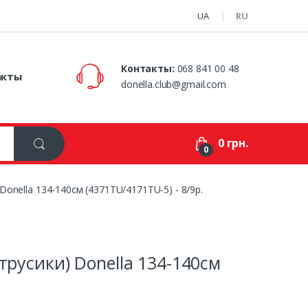
UA
RU
Контакты:
068 841 00 48
акты
donella.club@gmail.com
0 грн.
0
Donella 134-140см (4371TU/4171TU-5) - 8/9р.
трусики) Donella 134-140см