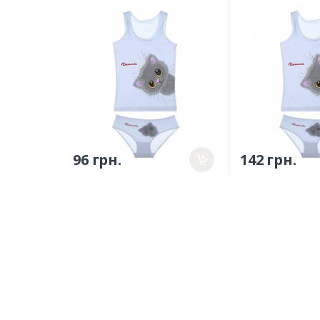
(4371WBPS/4171WPS-4) -
152см
0/1р.
(4371WBPS/417
10/11р.
96 грн.
142 грн.