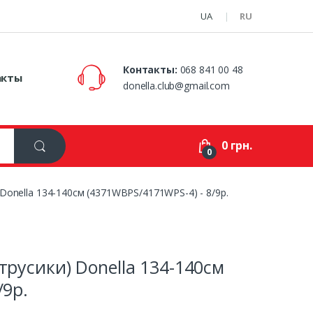
UA
RU
Контакты:
068 841 00 48
акты
donella.club@gmail.com
0 грн.
0
Donella 134-140см (4371WBPS/4171WPS-4) - 8/9р.
трусики) Donella 134-140см
/9р.