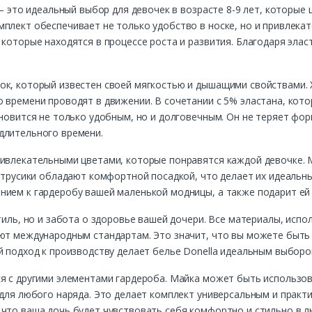
 – это идеальный выбор для девочек в возрасте 8-9 лет, которые
плект обеспечивает не только удобство в носке, но и привлекат
 которые находятся в процессе роста и развития. Благодаря элас
ок, который известен своей мягкостью и дышащими свойствами. 
о времени проводят в движении. В сочетании с 5% эластана, ко
ановится не только удобным, но и долговечным. Он не теряет фор
длительного времени.
ривлекательными цветами, которые понравятся каждой девочке. 
а трусики обладают комфортной посадкой, что делает их идеальн
ием к гардеробу вашей маленькой модницы, а также подарит ей 
тиль, но и забота о здоровье вашей дочери. Все материалы, исп
уют международным стандартам. Это значит, что вы можете быть 
й подход к производству делает белье Donella идеальным выборо
ся с другими элементами гардероба. Майка может быть использо
 для любого наряда. Это делает комплект универсальным и прак
что ваша дочь будет чувствовать себя комфортно и стильно в л