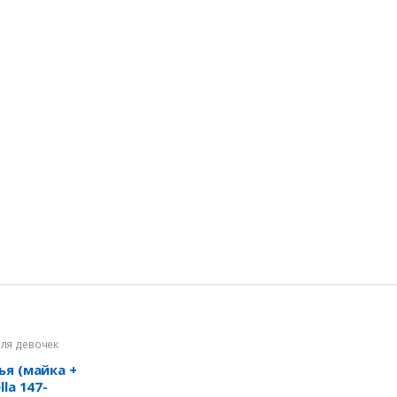
для девочек
ья (майка +
la 147-