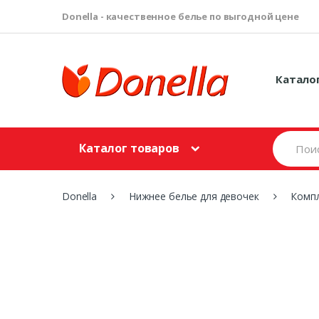
Donella - качественное белье по выгодной цене
Катало
S
Каталог товаров
e
a
r
c
Donella
Нижнее белье для девочек
Компл
h
f
o
r
: