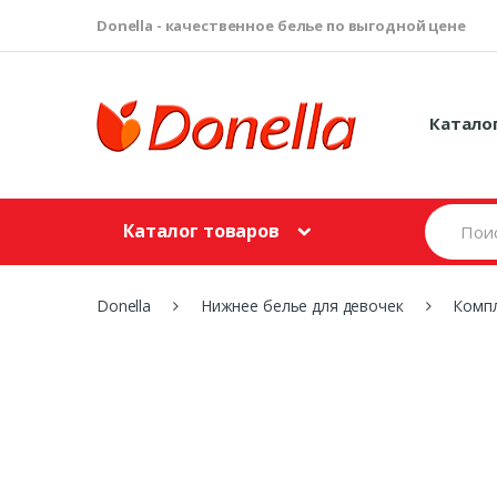
Donella - качественное белье по выгодной цене
Катало
S
Каталог товаров
e
a
r
c
Donella
Нижнее белье для девочек
Компл
h
f
o
r
: