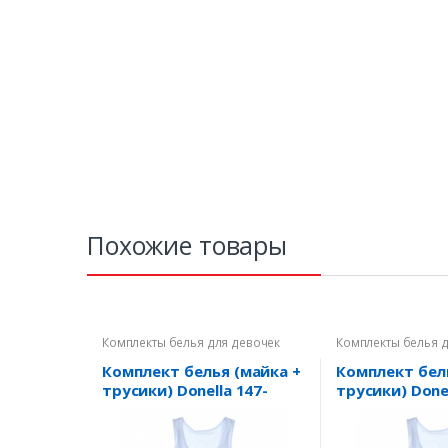
Похожие товары
Комплекты белья для девочек
Комплекты белья 
Комплект белья (майка +
Комплект бел
трусики) Donella 147-
трусики) Done
152см
(4371WBPS/417
(4371WBPS/4171WPS-4) -
0/1р.
10/11р.