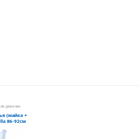
для девочек
ья (майка +
lla 86-92см
1WPS-4) -