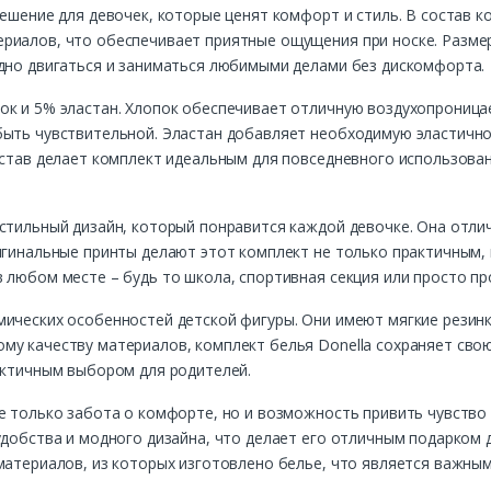
ешение для девочек, которые ценят комфорт и стиль. В состав к
иалов, что обеспечивает приятные ощущения при носке. Размер 
одно двигаться и заниматься любимыми делами без дискомфорта.
ок и 5% эластан. Хлопок обеспечивает отличную воздухопроница
быть чувствительной. Эластан добавляет необходимую эластично
остав делает комплект идеальным для повседневного использовани
стильный дизайн, который понравится каждой девочке. Она отлич
игинальные принты делают этот комплект не только практичным,
 любом месте – будь то школа, спортивная секция или просто про
ических особенностей детской фигуры. Они имеют мягкие резинк
му качеству материалов, комплект белья Donella сохраняет сво
актичным выбором для родителей.
е только забота о комфорте, но и возможность привить чувство 
удобства и модного дизайна, что делает его отличным подарком 
материалов, из которых изготовлено белье, что является важны