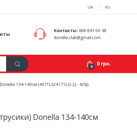
UA
RU
Контакты:
068 841 00 48
акты
donella.club@gmail.com
0 грн.
0
Donella 134-140см (4971LG/4171LG-2) - 8/9р.
трусики) Donella 134-140см