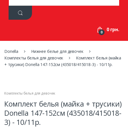
a
r
c
h
f
0 грн.
o
0
r
:
Donella
Нижнее белье для девочек
Комплекты белья для девочек
Комплект белья (майка
+ трусики) Donella 147-152см (435018/415018-3) - 10/11р.
Комплекты белья для девочек
Комплект белья (майка + трусики)
Donella 147-152см (435018/415018-
3) - 10/11р.