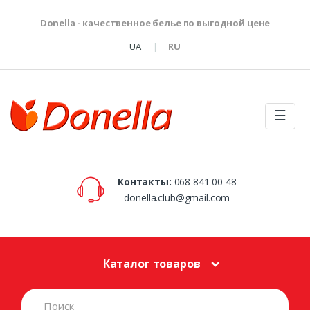
Donella - качественное белье по выгодной цене
UA
RU
☰
Контакты:
068 841 00 48
donella.club@gmail.com
Каталог товаров
S
e