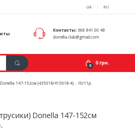
UA
RU
Контакты:
068 841 00 48
акты
donella.club@gmail.com
0 грн.
0
onella 147-152см (435018/415018-4) - 10/11р.
трусики) Donella 147-152см
.