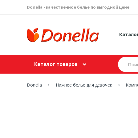
Donella - качественное белье по выгодной цене
Катало
S
Каталог товаров
e
a
r
c
Donella
Нижнее белье для девочек
Компл
h
f
o
r
: