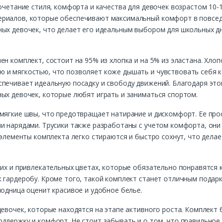
очетание стиля, комфорта и качества для девочек возрастом 10-11
ериалов, которые обеспечивают максимальный комфорт в повсед
ых девочек, что делает его идеальным выбором для школьных дн
н комплект, состоит на 95% из хлопка и на 5% из эластана. Хлоп
 и мягкостью, что позволяет коже дышать и чувствовать себя к
спечивает идеальную посадку и свободу движений. Благодаря это
ых девочек, которые любят играть и заниматься спортом.
мягкие швы, что предотвращает натирание и дискомфорт. Ее прос
и нарядами. Трусики также разработаны с учетом комфорта, они
е элементы комплекта легко стираются и быстро сохнут, что дела
ких и привлекательных цветах, которые обязательно понравятся 
 гардеробу. Кроме того, такой комплект станет отличным подар
модница оценит красивое и удобное белье.
девочек, которые находятся на этапе активного роста. Комплект
ддержку и комфорт. Не стоит забывать и о том, что правильное 