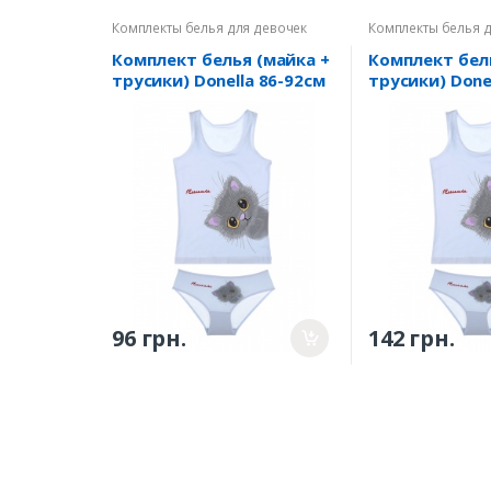
Комплекты белья для девочек
Комплекты белья 
Комплект белья (майка +
Комплект бел
трусики) Donella 86-92см
трусики) Donel
(4371WBPS/4171WPS-4) -
152см
0/1р.
(4371WBPS/417
10/11р.
96 грн.
142 грн.