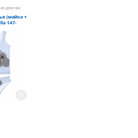
для девочек
ья (майка +
la 147-
1WPS-4) -