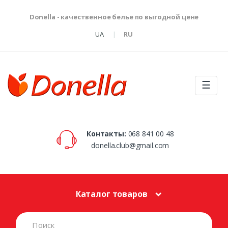
Donella - качественное белье по выгодной цене
UA
RU
☰
Контакты:
068 841 00 48
donella.club@gmail.com
Каталог товаров
S
e