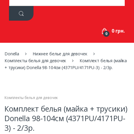
a
r
c
h
f
0 грн.
o
0
r
:
Donella
Нижнее белье для девочек
Комплекты белья для девочек
Комплект белья (майка
+ трусики) Donella 98-104см (4371PU/4171PU-3) - 2/3р.
Комплекты белья для девочек
Комплект белья (майка + трусики)
Donella 98-104см (4371PU/4171PU-
3) - 2/3р.