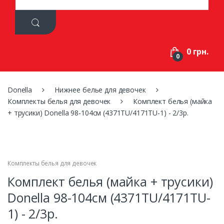
a
r
c
h
f
0 грн.
o
0
r
:
Donella
Нижнее белье для девочек
Комплекты белья для девочек
Комплект белья (майка
+ трусики) Donella 98-104см (4371TU/4171TU-1) - 2/3р.
Комплекты белья для девочек
Комплект белья (майка + трусики)
Donella 98-104см (4371TU/4171TU-
1) - 2/3р.