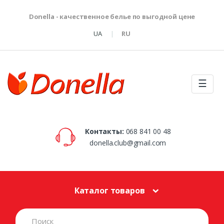
Donella - качественное белье по выгодной цене
UA
RU
☰
Контакты:
068 841 00 48
donella.club@gmail.com
Каталог товаров
S
e