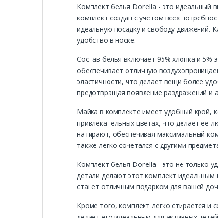
Комплект белья Donella - это идеальный 
комплект создан с учетом всех потребност
идеальную посадку и свободу движений. 
удобство в носке.
Состав белья включает 95% хлопка и 5% э
обеспечивает отличную воздухопроницаем
эластичности, что делает вещи более уд
предотвращая появление раздражений и а
Майка в комплекте имеет удобный крой, к
привлекательных цветах, что делает ее л
натирают, обеспечивая максимальный комф
также легко сочетался с другими предмет
Комплект белья Donella - это не только 
детали делают этот комплект идеальным 
станет отличным подарком для вашей доче
Кроме того, комплект легко стирается и 
делает его идеальным для активных детей