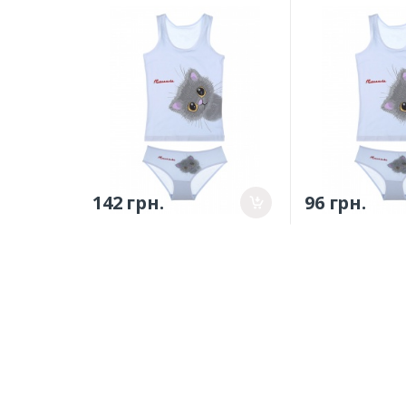
152см
(4371WBPS/417
(4371WBPS/4171WPS-4) -
0/1р.
10/11р.
142 грн.
96 грн.