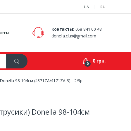
UA
RU
Контакты:
068 841 00 48
акты
donella.club@gmail.com
0 грн.
0
onella 98-104см (4371ZA/4171ZA-3) - 2/3р.
трусики) Donella 98-104см