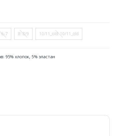
: 6-7
8: 8/9
10/11_old: 10/11_old
став: 95% хлопок, 5% эластан