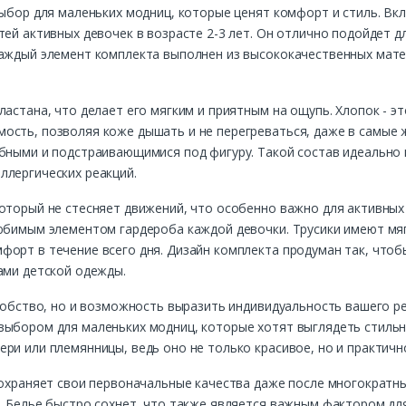
выбор для маленьких модниц, которые ценят комфорт и стиль. Вкл
ей активных девочек в возрасте 2-3 лет. Он отлично подойдет д
Каждый элемент комплекта выполнен из высококачественных мате
ластана, что делает его мягким и приятным на ощупь. Хлопок - э
ость, позволяя коже дышать и не перегреваться, даже в самые 
обными и подстраивающимися под фигуру. Такой состав идеально 
ллергических реакций.
оторый не стесняет движений, что особенно важно для активных и
юбимым элементом гардероба каждой девочки. Трусики имеют мягк
орт в течение всего дня. Дизайн комплекта продуман так, чтобы
ами детской одежды.
удобство, но и возможность выразить индивидуальность вашего р
выбором для маленьких модниц, которые хотят выглядеть стильн
ри или племянницы, ведь оно не только красивое, но и практичн
сохраняет свои первоначальные качества даже после многократных
. Белье быстро сохнет, что также является важным фактором дл