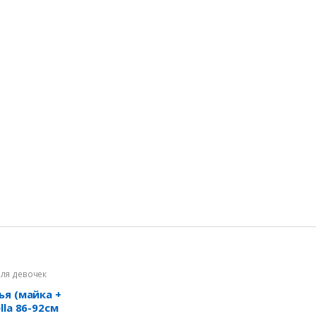
для девочек
ья (майка +
lla 86-92см