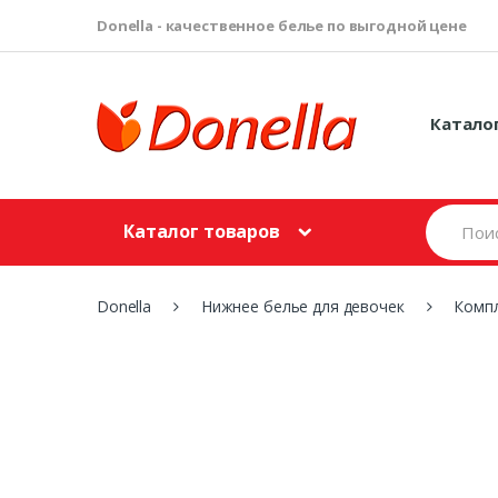
Donella - качественное белье по выгодной цене
Катало
S
Каталог товаров
e
a
r
c
Donella
Нижнее белье для девочек
Компл
h
f
o
r
: