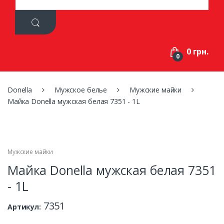
a
r
c
h
f
0 грн.
o
0
r
:
Donella
Мужское белье
Мужские майки
Майка Donella мужская белая 7351 - 1L
Мужские майки
Майка Donella мужская белая 7351
- 1L
7351
Артикул: