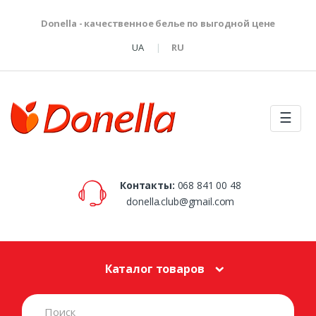
Donella - качественное белье по выгодной цене
UA
RU
☰
Контакты:
068 841 00 48
donella.club@gmail.com
Каталог товаров
S
e