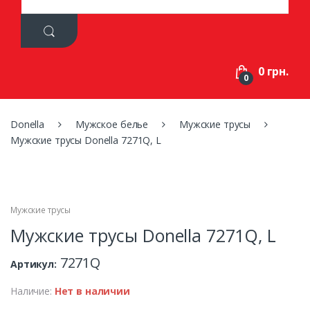
a
r
c
h
f
0 грн.
o
0
r
:
Donella
Мужское белье
Мужские трусы
Мужские трусы Donella 7271Q, L
Мужские трусы
Мужские трусы Donella 7271Q, L
7271Q
Артикул:
Наличие:
Нет в наличии