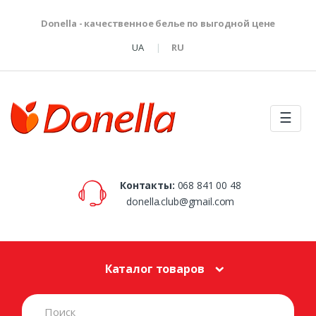
Donella - качественное белье по выгодной цене
UA
RU
☰
Контакты:
068 841 00 48
donella.club@gmail.com
Каталог товаров
S
e