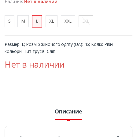
Наличие:
Нет в наличии
S
M
L
XL
XXL
3XL
Размер: L; Розмір жіночого одягу (UA): 46; Колір: Різні
кольори; Тип трусів: Сліп
Нет в наличии
Описание