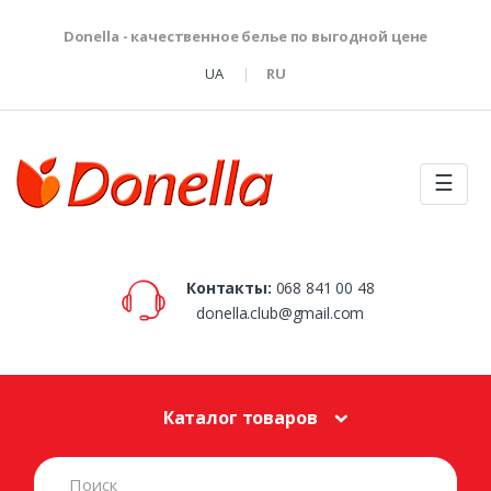
Donella - качественное белье по выгодной цене
UA
RU
☰
Контакты:
068 841 00 48
donella.club@gmail.com
Каталог товаров
S
e