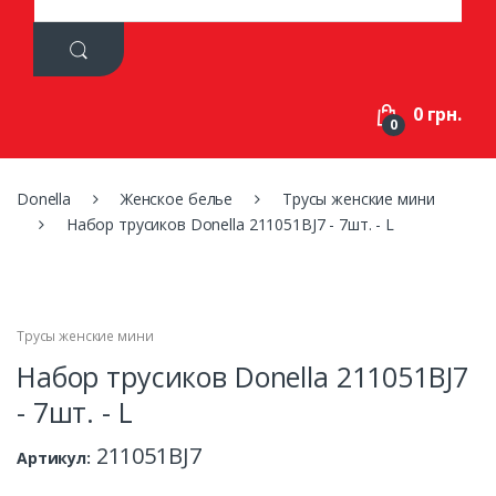
a
r
c
h
f
0 грн.
o
0
r
:
Donella
Женское белье
Трусы женские мини
Набор трусиков Donella 211051BJ7 - 7шт. - L
Трусы женские мини
Набор трусиков Donella 211051BJ7
- 7шт. - L
211051BJ7
Артикул: