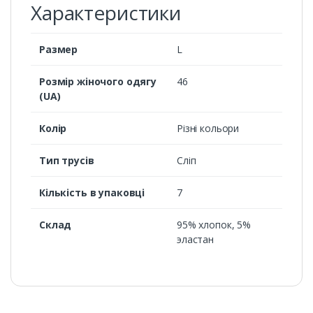
Характеристики
Размер
L
Розмір жіночого одягу
46
(UA)
Колір
Різні кольори
Тип трусів
Сліп
Кількість в упаковці
7
Склад
95% хлопок, 5%
эластан