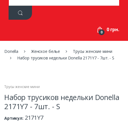
a
r
c
h
f
0 грн.
o
0
r
:
Donella
Женское белье
Трусы женские мини
Набор трусиков недельки Donella 2171Y7 - 7шт. - S
Трусы женские мини
Набор трусиков недельки Donella
2171Y7 - 7шт. - S
2171Y7
Артикул: