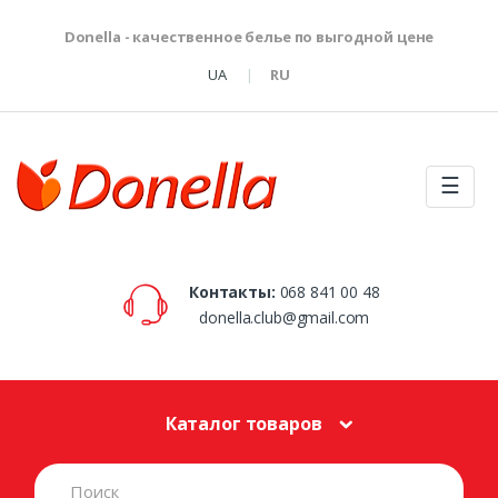
Donella - качественное белье по выгодной цене
UA
RU
☰
Контакты:
068 841 00 48
donella.club@gmail.com
Каталог товаров
S
e