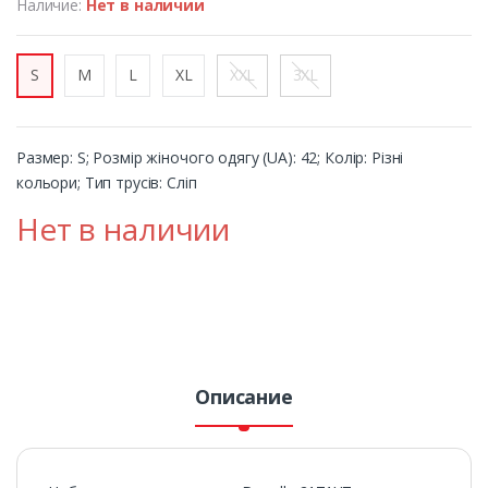
Наличие:
Нет в наличии
S
M
L
XL
XXL
3XL
Размер: S; Розмір жіночого одягу (UA): 42; Колір: Різні
кольори; Тип трусів: Сліп
Нет в наличии
Описание