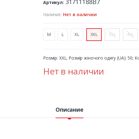
31711188B7
Артикул:
Наличие:
Нет в наличии
M
L
XL
XXL
3XL
4XL
Розмір: XXL; Розмір жіночого одягу (UA): 50; Ко
Нет в наличии
Описание