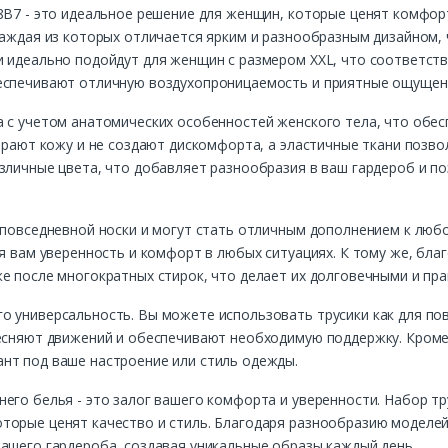
8B7 - это идеальное решение для женщин, которые ценят комфорт
каждая из которых отличается ярким и разнообразным дизайном,
 идеально подойдут для женщин с размером XXL, что соответств
еспечивают отличную воздухопроницаемость и приятные ощущени
а с учетом анатомических особенностей женского тела, что обес
тирают кожу и не создают дискомфорта, а эластичные ткани позв
зличные цвета, что добавляет разнообразия в ваш гардероб и п
 повседневной носки и могут стать отличным дополнением к любо
ая вам уверенность и комфорт в любых ситуациях. К тому же, бла
е после многократных стирок, что делает их долговечными и пр
 универсальность. Вы можете использовать трусики как для повс
тесняют движений и обеспечивают необходимую поддержку. Кроме
нт под ваше настроение или стиль одежды.
его белья - это залог вашего комфорта и уверенности. Набор тр
торые ценят качество и стиль. Благодаря разнообразию моделей
ашего гардероба, создавая уникальные образы каждый день.