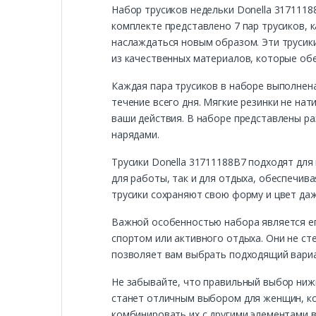
Набор трусиков недельки Donella 3171118
комплекте представлено 7 пар трусиков, 
наслаждаться новым образом. Эти трусики
из качественных материалов, которые об
Каждая пара трусиков в наборе выполнен
течение всего дня. Мягкие резинки не на
ваши действия. В наборе представлены ра
нарядами.
Трусики Donella 31711188B7 подходят для
для работы, так и для отдыха, обеспечив
трусики сохраняют свою форму и цвет даж
Важной особенностью набора является его
спортом или активного отдыха. Они не с
позволяет вам выбрать подходящий вариа
Не забывайте, что правильный выбор нижн
станет отличным выбором для женщин, ко
комбинировать их с другими элементами в