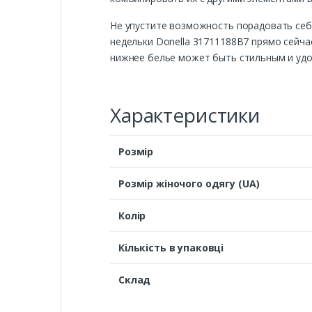
Не упустите возможность порадовать себя
недельки Donella 31711188B7 прямо сейча
нижнее белье может быть стильным и удоб
Характеристики
Розмір
Розмір жіночого одягу (UA)
Колір
Кількість в упаковці
Склад