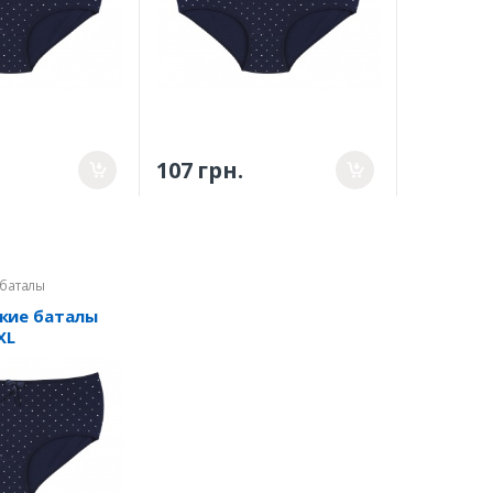
107 грн.
 баталы
кие баталы
XL