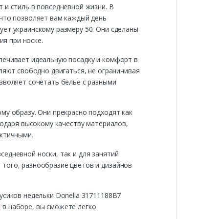
 и стиль в повседневной жизни. В
 что позволяет вам каждый день
ует украинскому размеру 50. Они сделаны
я при носке.
печивает идеальную посадку и комфорт в
оляют свободно двигаться, не ограничивая
озволяет сочетать белье с разными
му образу. Они прекрасно подходят как
годаря высокому качеству материалов,
актичными.
едневной носки, так и для занятий
 того, разнообразие цветов и дизайнов
усиков недельки Donella 31711188B7
 в наборе, вы сможете легко