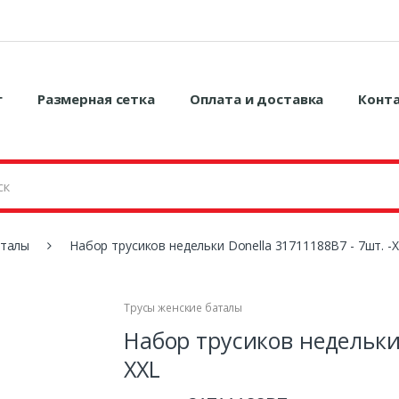
г
Размерная сетка
Оплата и доставка
Конт
аталы
Набор трусиков недельки Donella 31711188B7 - 7шт. -
Трусы женские баталы
Набор трусиков недельки 
XXL