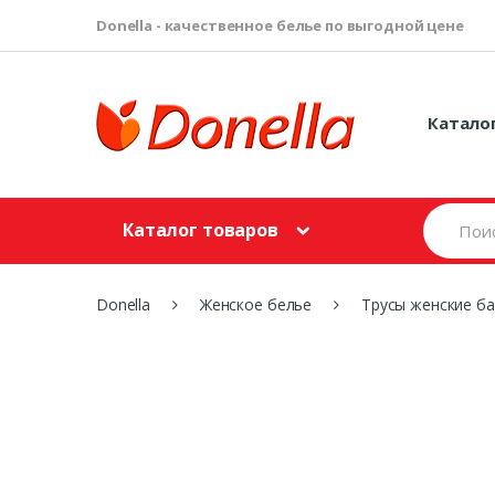
Donella - качественное белье по выгодной цене
Катало
S
Каталог товаров
e
a
r
c
Donella
Женское белье
Трусы женские б
h
f
o
r
: