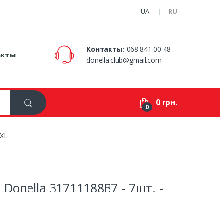
UA
RU
Контакты:
068 841 00 48
акты
donella.club@gmail.com
0 грн.
0
XXL
Donella 31711188B7 - 7шт. -