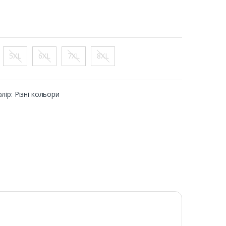
5XL
6XL
7XL
8XL
лір: Різні кольори