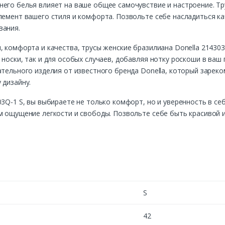
его белья влияет на ваше общее самочувствие и настроение. Тр
лемент вашего стиля и комфорта. Позвольте себе насладиться ка
вания.
, комфорта и качества, трусы женские бразилиана Donella 214303
 носки, так и для особых случаев, добавляя нотку роскоши в ваш
ательного изделия от известного бренда Donella, который зарек
 дизайну.
03Q-1 S, вы выбираете не только комфорт, но и уверенность в с
м ощущение легкости и свободы. Позвольте себе быть красивой 
S
42