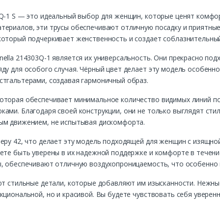
Q-1 S — это идеальный выбор для женщин, которые ценят комфор
териалов, эти трусы обеспечивают отличную посадку и приятны
который подчеркивает женственность и создает соблазнительный
ella 214303Q-1 является их универсальность. Они прекрасно подх
ду для особого случая. Чёрный цвет делает эту модель особенно 
стгальтерами, создавая гармоничный образ.
оторая обеспечивает минимальное количество видимых линий по
ами. Благодаря своей конструкции, они не только выглядят сти
ым движением, не испытывая дискомфорта.
еру 42, что делает эту модель подходящей для женщин с изящно
ете быть уверены в их надежной поддержке и комфорте в течение
ы, обеспечивают отличную воздухопроницаемость, что особенно 
еют стильные детали, которые добавляют им изысканности. Нежны
кциональной, но и красивой. Вы будете чувствовать себя уверен