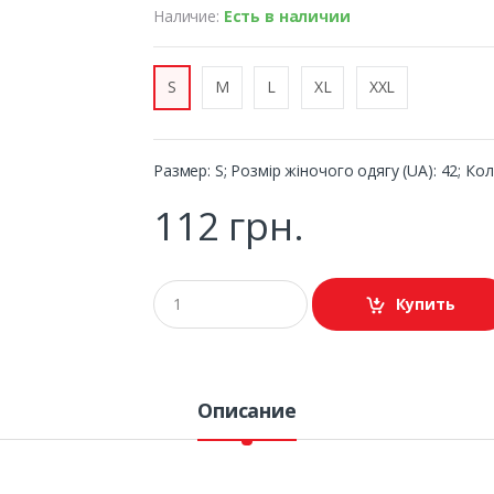
Наличие:
Есть в наличии
S
M
L
XL
XXL
Размер: S; Розмір жіночого одягу (UA): 42; Кол
112 грн.
Купить
Описание