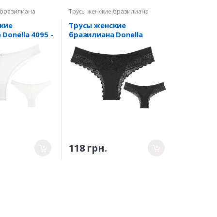
 бразилиана
Трусы женские бразилиана
кие
Трусы женские
Donella 4095 -
бразилиана Donella
214303Q- 1 M
118 грн.