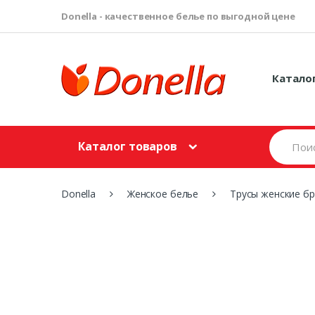
Donella - качественное белье по выгодной цене
Катало
S
Каталог товаров
e
a
r
c
Donella
Женское белье
Трусы женские б
h
f
o
r
: