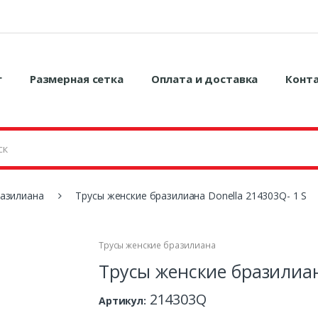
г
Размерная сетка
Оплата и доставка
Конт
разилиана
Трусы женские бразилиана Donella 214303Q- 1 S
Трусы женские бразилиана
Трусы женские бразилиан
214303Q
Артикул: