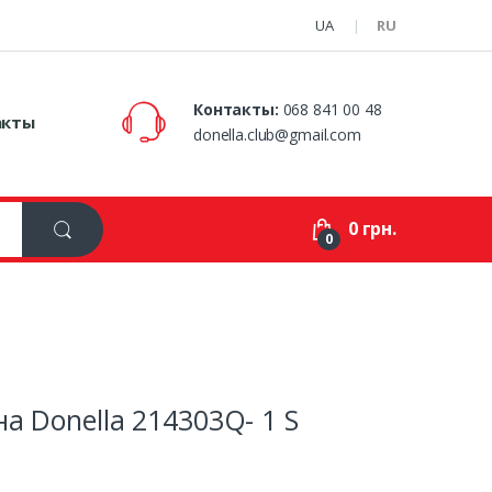
UA
RU
Контакты:
068 841 00 48
акты
donella.club@gmail.com
0 грн.
0
а Donella 214303Q- 1 S