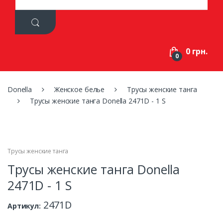
a
r
c
h
f
0 грн.
o
0
r
:
Donella
Женское белье
Трусы женские танга
Трусы женские танга Donella 2471D - 1 S
Трусы женские танга
Трусы женские танга Donella
2471D - 1 S
2471D
Артикул: