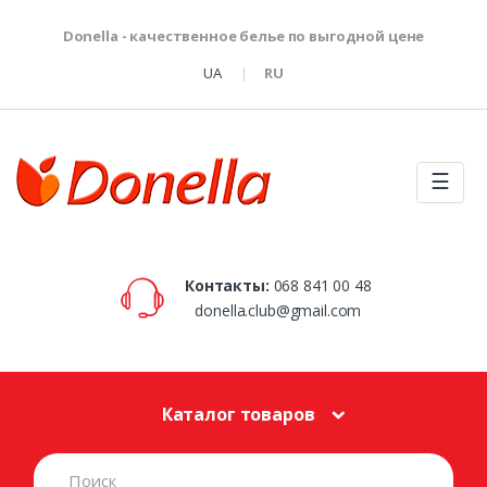
Donella - качественное белье по выгодной цене
UA
RU
☰
Контакты:
068 841 00 48
donella.club@gmail.com
Каталог товаров
S
e