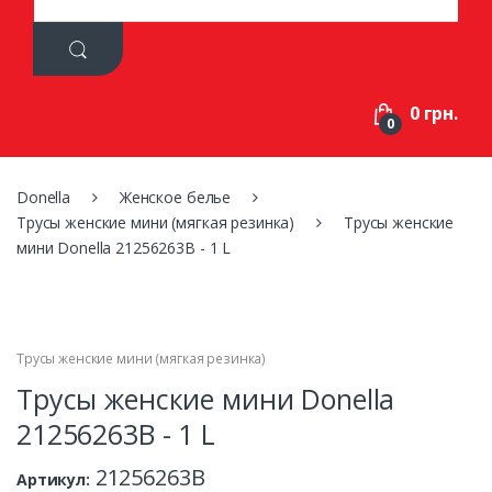
a
r
c
h
f
0 грн.
o
0
r
:
Donella
Женское белье
Трусы женские мини (мягкая резинка)
Трусы женские
мини Donella 21256263B - 1 L
Трусы женские мини (мягкая резинка)
Трусы женские мини Donella
21256263B - 1 L
21256263B
Артикул: