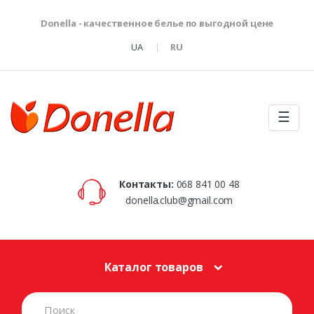
Donella - качественное белье по выгодной цене
UA
RU
☰
Контакты:
068 841 00 48
donella.club@gmail.com
Каталог товаров
S
e