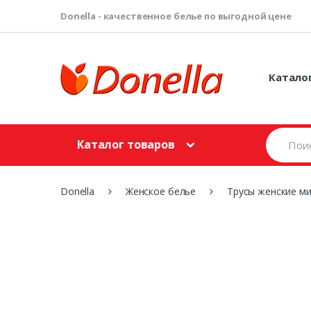
Donella - качественное белье по выгодной цене
Катало
S
Каталог товаров
e
a
r
c
Donella
Женское белье
Трусы женские м
h
f
o
r
: