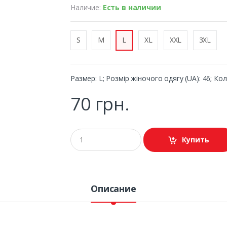
Наличие:
Есть в наличии
S
M
L
XL
XXL
3XL
Размер: L; Розмір жіночого одягу (UA): 46; Колі
70 грн.
Купить
Описание