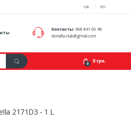
UA
RU
Контакты:
068 841 00 48
акты
donella.club@gmail.com
0 грн.
0
la 2171D3 - 1 L