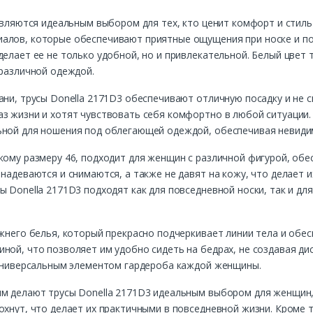
 являются идеальным выбором для тех, кто ценит комфорт и стиль
алов, которые обеспечивают приятные ощущения при носке и п
делает ее не только удобной, но и привлекательной. Белый цвет 
 различной одеждой.
ани, трусы Donella 2171D3 обеспечивают отличную посадку и не
аз жизни и хотят чувствовать себя комфортно в любой ситуации
ьной для ношения под облегающей одеждой, обеспечивая невиди
кому размеру 46, подходит для женщин с различной фигурой, об
 надеваются и снимаются, а также не давят на кожу, что делает
 Donella 2171D3 подходят как для повседневной носки, так и дл
ижнего белья, который прекрасно подчеркивает линии тела и обе
ной, что позволяет им удобно сидеть на бедрах, не создавая ди
х универсальным элементом гардероба каждой женщины.
м делают трусы Donella 2171D3 идеальным выбором для женщин, 
охнут, что делает их практичными в повседневной жизни. Кроме 