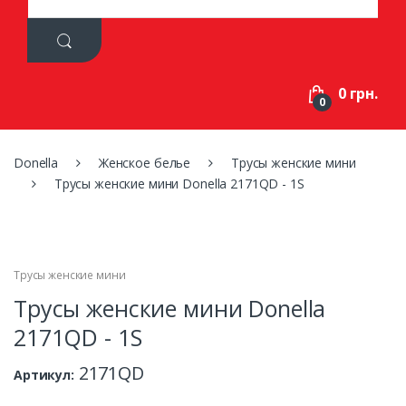
a
r
c
h
f
0 грн.
o
0
r
:
Donella
Женское белье
Трусы женские мини
Трусы женские мини Donella 2171QD - 1S
Трусы женские мини
Трусы женские мини Donella
2171QD - 1S
2171QD
Артикул: