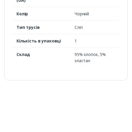
(UA)
Колір
Чорний
Тип трусів
Сліп
Кількість в упаковці
1
Склад
95% хлопок, 5%
эластан