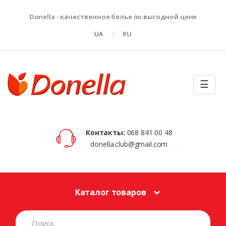
Donella - качественное белье по выгодной цене
UA
RU
☰
Контакты:
068 841 00 48
donella.club@gmail.com
Каталог товаров
S
e