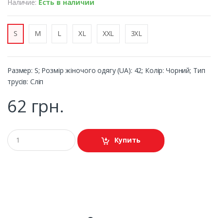
Наличие:
Есть в наличии
S
M
L
XL
XXL
3XL
Размер: S; Розмір жіночого одягу (UA): 42; Колір: Чорний; Тип
трусів: Сліп
62 грн.
Купить