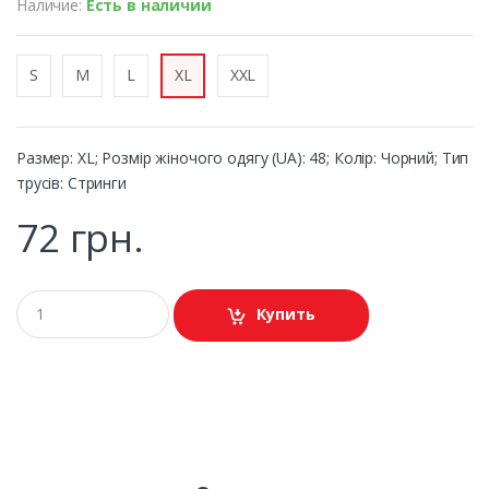
Наличие:
Есть в наличии
S
M
L
XL
XXL
Размер: XL; Розмір жіночого одягу (UA): 48; Колір: Чорний; Тип
трусів: Стринги
72 грн.
Купить