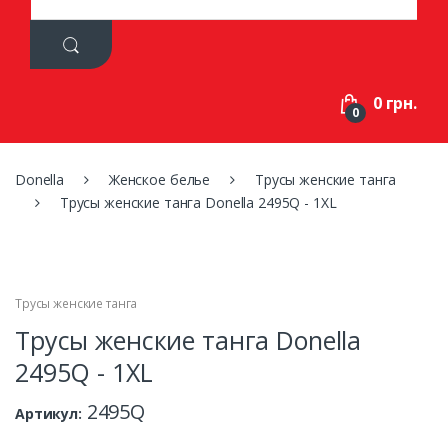
a
r
c
h
f
0 грн.
o
0
r
:
Donella
Женское белье
Трусы женские танга
Трусы женские танга Donella 2495Q - 1XL
Трусы женские танга
Трусы женские танга Donella
2495Q - 1XL
2495Q
Артикул: