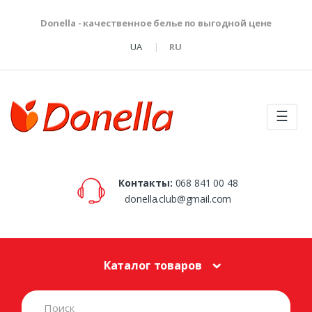
Donella - качественное белье по выгодной цене
UA
RU
☰
Контакты:
068 841 00 48
donella.club@gmail.com
Каталог товаров
S
e