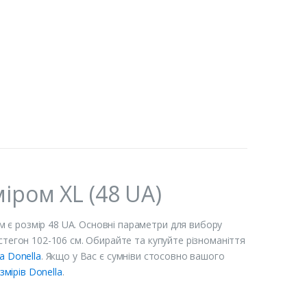
іром XL (48 UA)
м є розмір 48 UA. Основні параметри для вибору
т стегон 102-106 см. Обирайте та купуйте різноманіття
а Donella
. Якщо у Вас є сумніви стосовно вашого
мірів Donella
.