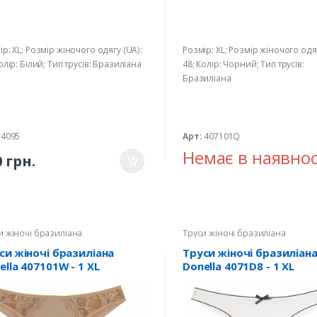
ір: XL; Розмір жіночого одягу (UA):
Розмір: XL; Розмір жіночого одяг
олір: Білий; Тип трусів: Бразиліана
48; Колір: Чорний; Тип трусів:
Бразиліана
4095
Арт:
407101Q
Немає в наявнос
0 грн.
и жіночі бразиліана
Труси жіночі бразиліана
си жіночі бразиліана
Труси жіночі бразиліан
ella 407101W - 1 XL
Donella 4071D8 - 1 XL