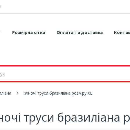
і
г
Розмірна сітка
Оплата та доставка
Конта
иліана
Жіночі труси бразиліана розміру XL
ночі труси бразиліана р