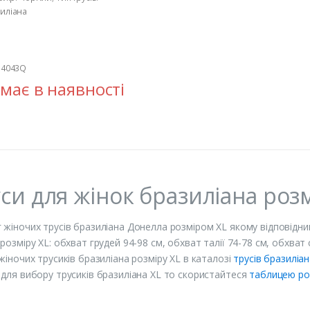
иліана
4043Q
має в наявності
си для жінок бразиліана розм
 жіночих трусів бразиліана Донелла розміром XL якому відповідни
 розміру XL: обхват грудей 94-98 см, обхват талії 74-78 см, обхва
 жіночих трусиків бразиліана розміру XL в каталозі
трусів бразиліан
 для вибору трусиків бразиліана XL то скористайтеся
таблицею роз