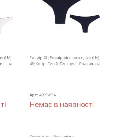
у (UA):
Розмір: XL; Розмір жіночого одягу (UA):
зиліана
48; Колір: Синій; Тип трусів: Бразиліана
Арт:
4095WD4
ті
Немає в наявності
Труси жіночі бразиліана