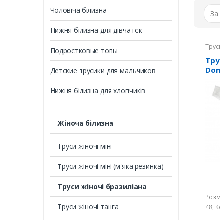
Чоловіча білизна
Нижня білизна для дівчаток
Трус
Подростковые топы
Тру
Don
Детские трусики для мальчиков
Нижня білизна для хлопчиків
Жіноча білизна
Труси жіночі міні
Труси жіночі міні (м'яка резинка)
Труси жіночі бразиліана
Розм
Труси жіночі танга
48; К