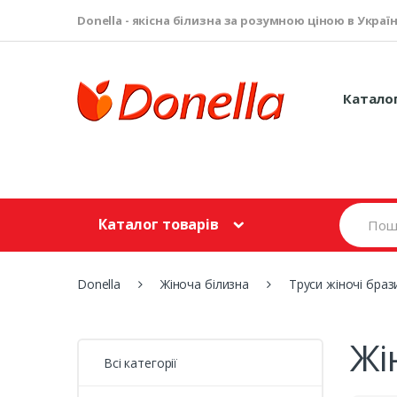
Donella - якісна білизна за розумною ціною в Україн
Катало
S
Каталог товарів
e
a
r
c
Donella
Жіноча білизна
Труси жіночі браз
h
f
o
r
Жі
:
Всі категорії