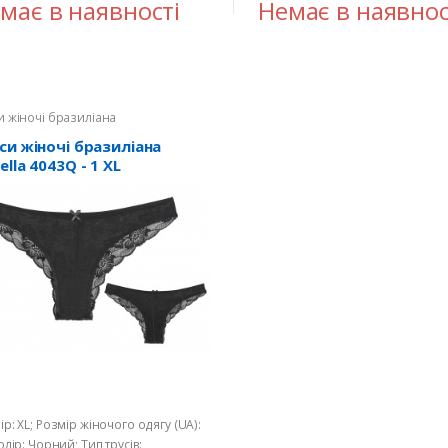
має в наявності
Немає в наявнос
и жіночі бразиліана
си жіночі бразиліана
ella 4043Q - 1 XL
ір: XL; Розмір жіночого одягу (UA):
олір: Чорний; Тип трусів: