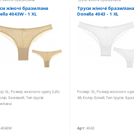
си жіночі бразиліана
Труси жіночі бразиліан
ella 4043W - 1 XL
Donella 4043 - 1 XL
ір: XL; Розмір жіночого одягу (UA):
Розмір: XL; Розмір жіночого одяг
олір: Бежевий; Тип трусів:
48; Колір: Білий; Тип трусів: Бра
иліана
4043W
Арт:
4043