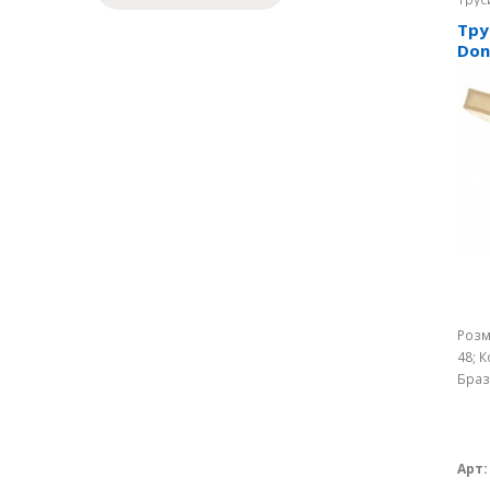
Тру
Don
Розм
48; К
Браз
Арт: