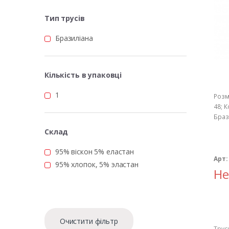
Тип трусів
Бразиліана
Кількість в упаковці
1
Розм
48; К
Браз
Склад
95% віскон 5% еластан
Арт:
95% хлопок, 5% эластан
Не
Очистити фільтр
Трус