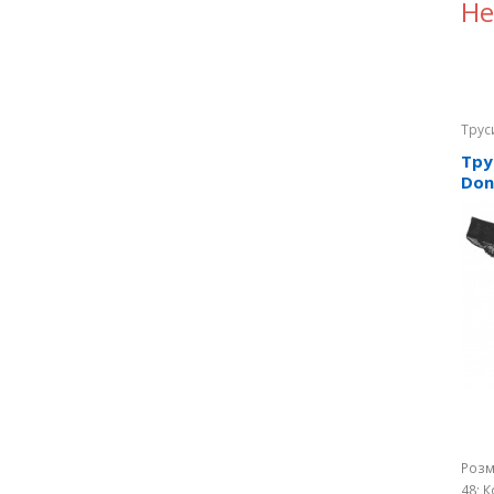
Не
Трус
Тру
Don
Розм
48; К