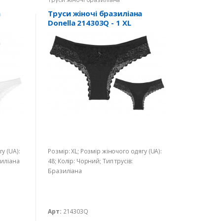
а
Труси жіночі бразиліана
Donella 214303Q - 1 XL
у (UA):
Розмір: XL; Розмір жіночого одягу (UA):
зиліана
48; Колір: Чорний; Тип трусів:
Бразиліана
Арт:
214303Q