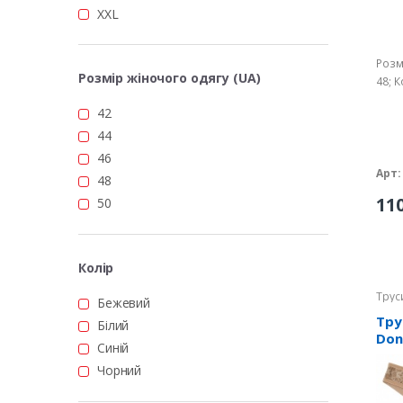
XXL
Розм
Розмір жіночого одягу (UA)
48; К
42
44
46
Арт:
48
11
50
Колір
Трус
Бежевий
Тру
Білий
Don
Синій
Чорний