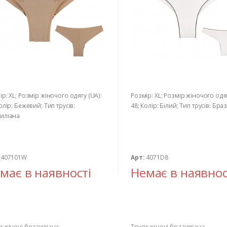
ір: XL; Розмір жіночого одягу (UA):
Розмір: XL; Розмір жіночого одяг
олір: Бежевий; Тип трусів:
48; Колір: Білий; Тип трусів: Бра
иліана
407101W
Арт:
4071D8
має в наявності
Немає в наявнос
и жіночі бразиліана
Труси жіночі бразиліана