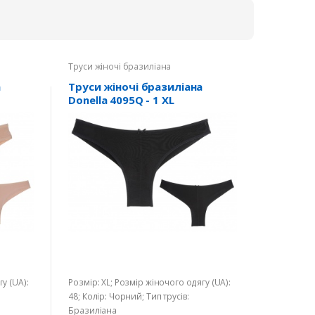
Труси жіночі бразиліана
а
Труси жіночі бразиліана
Donella 4095Q - 1 XL
у (UA):
Розмір: XL; Розмір жіночого одягу (UA):
48; Колір: Чорний; Тип трусів:
Бразиліана