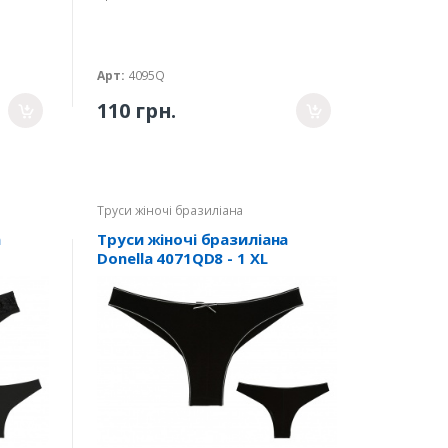
Арт:
4095Q
110 грн.
Труси жіночі бразиліана
а
Труси жіночі бразиліана
Donella 4071QD8 - 1 XL