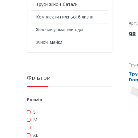
Труси жіночі батали
Комплекти нижньої білизни
Арт:
Жіночий домашній одяг
98 
Жіночі майки
Трус
Тру
Фільтри
Done
Розмір
S
M
L
XL