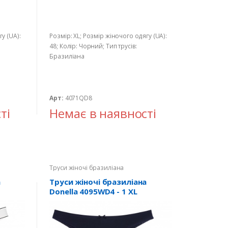
у (UA):
Розмір: XL; Розмір жіночого одягу (UA):
48; Колір: Чорний; Тип трусів:
Бразиліана
Арт:
4071QD8
ті
Немає в наявності
Труси жіночі бразиліана
а
Труси жіночі бразиліана
Donella 4095WD4 - 1 XL