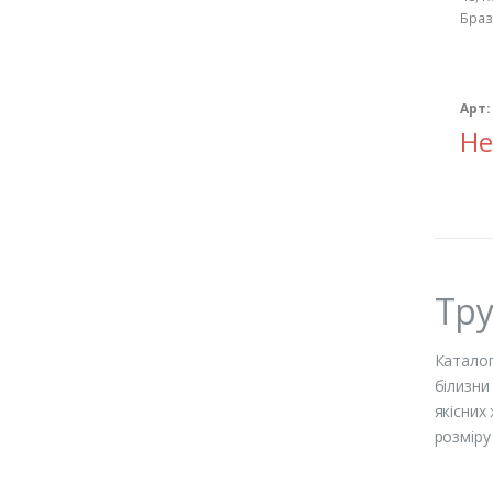
Браз
Арт:
Не
Тру
Каталог
білизни
якісних
розміру