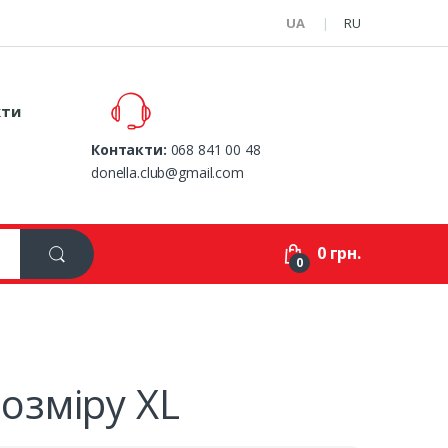
UA
RU
кти
Контакти:
068 841 00 48
donella.club@gmail.com
0 грн.
0
озміру XL