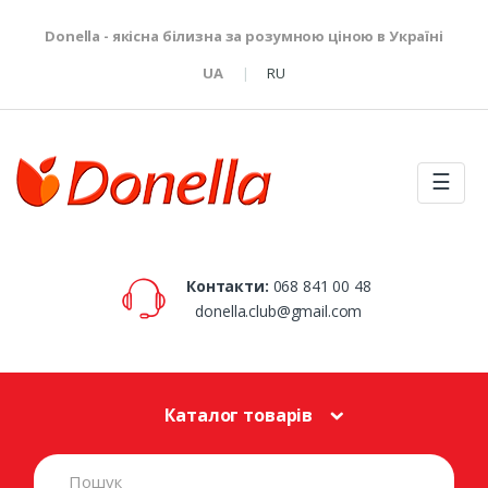
Donella - якісна білизна за розумною ціною в Україні
UA
RU
☰
Контакти:
068 841 00 48
donella.club@gmail.com
Каталог товарів
S
e