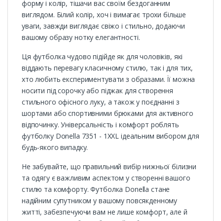
форму і колір, тішачи вас своїм бездоганним
виглядом. Білий колір, хоч і вимагає трохи більше
уваги, завжди виглядає свіжо і стильно, додаючи
вашому образу нотку елегантності.
Ця футболка чудово підійде як для чоловіків, які
віддають перевагу класичному стилю, так і для тих,
хто любить експериментувати з образами. Її можна
носити під сорочку або піджак для створення
стильного офісного луку, а також у поєднанні з
шортами або спортивними брюками для активного
відпочинку. Універсальність і комфорт роблять
футболку Donella 7351 - 1XXL ідеальним вибором для
будь-якого випадку.
Не забувайте, що правильний вибір нижньої білизни
та одягу є важливим аспектом у створенні вашого
стилю та комфорту. Футболка Donella стане
надійним супутником у вашому повсякденному
житті, забезпечуючи вам не лише комфорт, але й