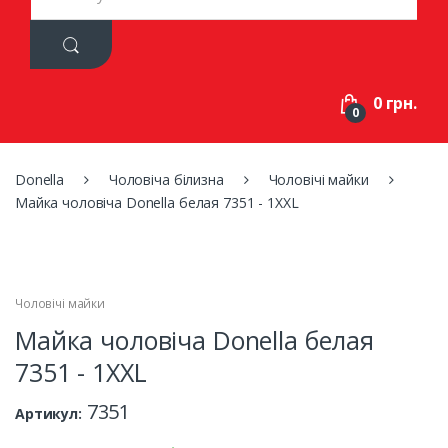
a
r
c
h
f
0 грн.
o
0
r
:
Donella
Чоловіча білизна
Чоловічі майки
Майка чоловіча Donella белая 7351 - 1XXL
Чоловічі майки
Майка чоловіча Donella белая
7351 - 1XXL
7351
Артикул: