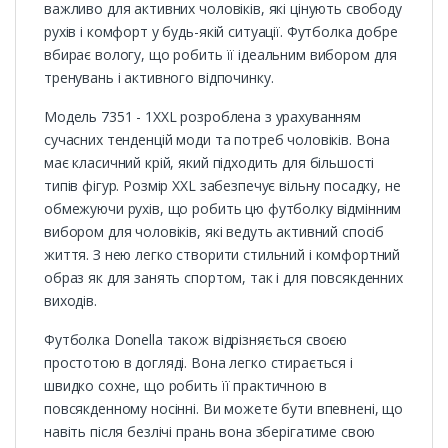
важливо для активних чоловіків, які цінують свободу
рухів і комфорт у будь-якій ситуації. Футболка добре
вбирає вологу, що робить її ідеальним вибором для
тренувань і активного відпочинку.
Модель 7351 - 1XXL розроблена з урахуванням
сучасних тенденцій моди та потреб чоловіків. Вона
має класичний крій, який підходить для більшості
типів фігур. Розмір XXL забезпечує вільну посадку, не
обмежуючи рухів, що робить цю футболку відмінним
вибором для чоловіків, які ведуть активний спосіб
життя. З нею легко створити стильний і комфортний
образ як для занять спортом, так і для повсякденних
виходів.
Футболка Donella також відрізняється своєю
простотою в догляді. Вона легко стирається і
швидко сохне, що робить її практичною в
повсякденному носінні. Ви можете бути впевнені, що
навіть після безлічі прань вона зберігатиме свою