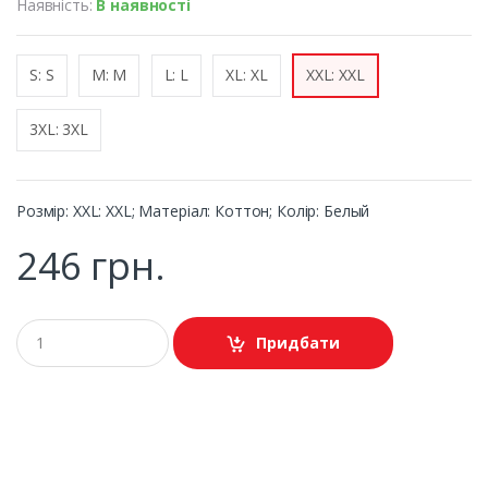
Наявність:
В наявності
S: S
M: M
L: L
XL: XL
XXL: XXL
3XL: 3XL
Розмір: XXL: XXL; Матеріал: Коттон; Колір: Белый
246 грн.
Придбати