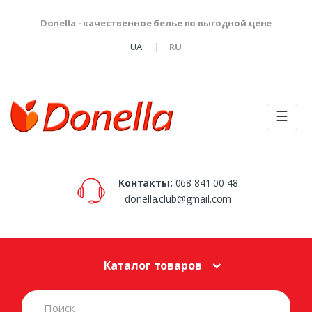
Donella - качественное белье по выгодной цене
UA
RU
☰
Контакты:
068 841 00 48
donella.club@gmail.com
Каталог товаров
S
e