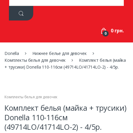
a
r
c
h
f
0 грн.
o
0
r
:
Donella
Нижнее белье для девочек
Комплекты белья для девочек
Комплект белья (майка
+ трусики) Donella 110-116см (49714LO/41714LO-2) - 4/5р.
Комплекты белья для девочек
Комплект белья (майка + трусики)
Donella 110-116см
(49714LO/41714LO-2) - 4/5р.