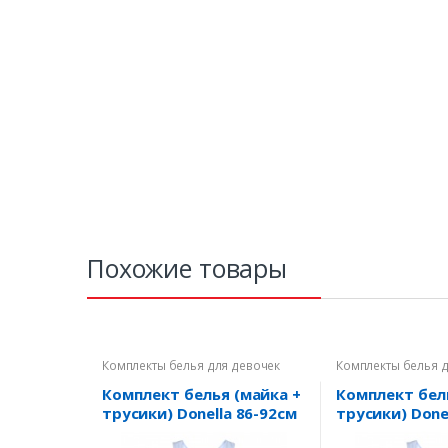
Похожие товары
Комплекты белья для девочек
Комплекты белья 
Комплект белья (майка +
Комплект бел
трусики) Donella 86-92см
трусики) Donel
(4371WBPS/4171WPS-4) -
152см