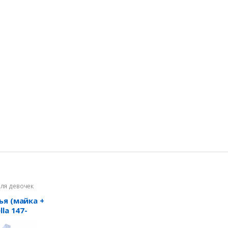
для девочек
ья (майка +
la 147-