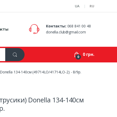
UA
RU
Контакты:
068 841 00 48
акты
donella.club@gmail.com
0 грн.
0
Donella 134-140см (49714LO/41714LO-2) - 8/9р.
трусики) Donella 134-140см
р.