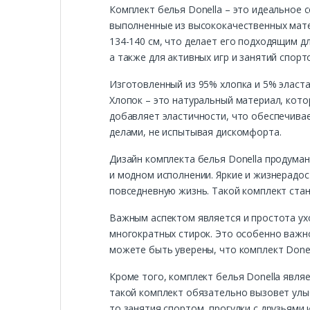
Комплект белья Donella – это идеальное с
выполненные из высококачественных мате
134-140 см, что делает его подходящим д
а также для активных игр и занятий спорт
Изготовленный из 95% хлопка и 5% эласт
Хлопок – это натуральный материал, кот
добавляет эластичности, что обеспечива
делами, не испытывая дискомфорта.
Дизайн комплекта белья Donella продуман
и модном исполнении. Яркие и жизнерадо
повседневную жизнь. Такой комплект стан
Важным аспектом является и простота ухо
многократных стирок. Это особенно важно
можете быть уверены, что комплект Donel
Кроме того, комплект белья Donella явля
такой комплект обязательно вызовет улыб
то занятия спортом, прогулки с друзьями 