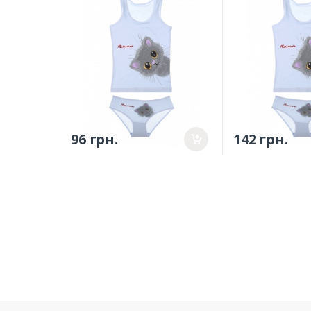
0/1р.
(4371WBPS/417
10/11р.
96 грн.
142 грн.