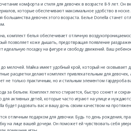
очетание комфорта и стиля для девочек в возрасте 8-9 лет. Он вк
риалов, которые обеспечивают максимальное удобство в носке.
ля большинства девочек этого возраста. Белье Donella станет о
ом.
ана, комплект белья обеспечивает отличную воздухопроницаемо
орый позволяет коже дышать, предотвращая появление раздражени
ет идеальную посадку на фигуре и свободу движений. Ваш ребен
 до мелочей. Майка имеет удобный крой, который не сковывает 
стные расцветки делают комплект привлекательным для девочек,
ет не только практичным, но и стильным элементом гардероба в
да за бельем. Комплект легко стирается, быстро сохнет и сохр
 для активных детей, которые часто играют на улице и нуждают
la будет радовать вас и вашу дочь своим качеством на протяже
ется отличным подарком для девочки. Будь то день рождения, пра
ку на лице вашей дочери. Он поможет ей чувствовать себя увер
или домашние игры.