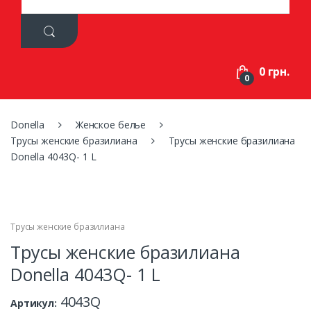
a
r
c
h
f
0 грн.
o
0
r
:
Donella
Женское белье
Трусы женские бразилиана
Трусы женские бразилиана
Donella 4043Q- 1 L
Трусы женские бразилиана
Трусы женские бразилиана
Donella 4043Q- 1 L
4043Q
Артикул: