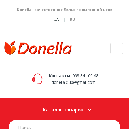
Donella - качественное белье по выгодной цене
UA
RU
☰
Контакты:
068 841 00 48
donella.club@gmail.com
Каталог товаров
S
e