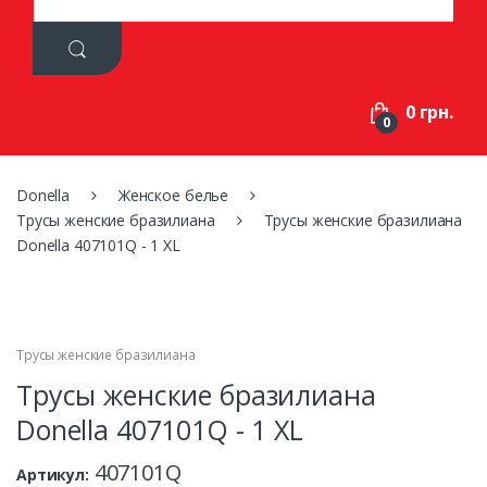
a
r
c
h
f
0 грн.
o
0
r
:
Donella
Женское белье
Трусы женские бразилиана
Трусы женские бразилиана
Donella 407101Q - 1 XL
Трусы женские бразилиана
Трусы женские бразилиана
Donella 407101Q - 1 XL
407101Q
Артикул: