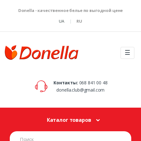
Donella - качественное белье по выгодной цене
UA
RU
☰
Контакты:
068 841 00 48
donella.club@gmail.com
Каталог товаров
S
e