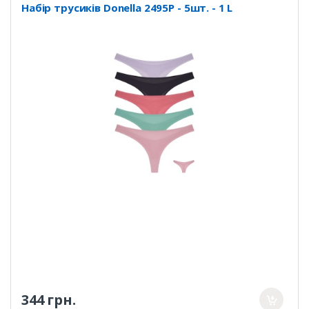
Набір трусиків Donella 2495P - 5шт. - 1 L
344 грн.