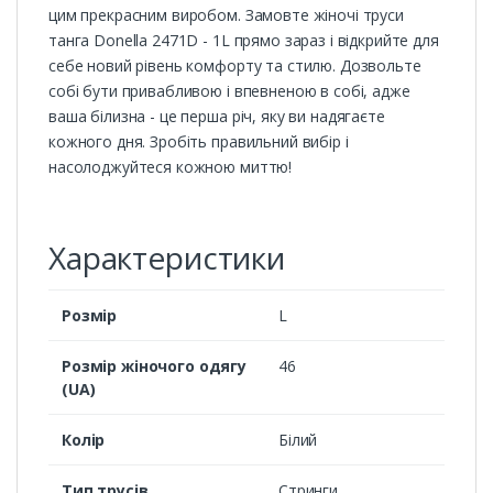
цим прекрасним виробом. Замовте жіночі труси
танга Donella 2471D - 1L прямо зараз і відкрийте для
себе новий рівень комфорту та стилю. Дозвольте
собі бути привабливою і впевненою в собі, адже
ваша білизна - це перша річ, яку ви надягаєте
кожного дня. Зробіть правильний вибір і
насолоджуйтеся кожною миттю!
Характеристики
Розмір
L
Розмір жіночого одягу
46
(UA)
Колір
Білий
Тип трусів
Стринги