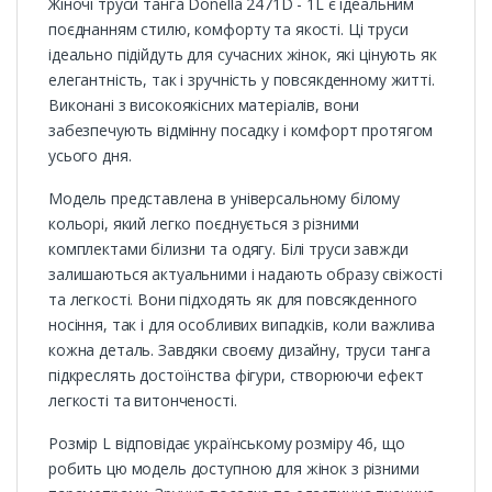
Жіночі труси танга Donella 2471D - 1L є ідеальним
поєднанням стилю, комфорту та якості. Ці труси
ідеально підійдуть для сучасних жінок, які цінують як
елегантність, так і зручність у повсякденному житті.
Виконані з високоякісних матеріалів, вони
забезпечують відмінну посадку і комфорт протягом
усього дня.
Модель представлена в універсальному білому
кольорі, який легко поєднується з різними
комплектами білизни та одягу. Білі труси завжди
залишаються актуальними і надають образу свіжості
та легкості. Вони підходять як для повсякденного
носіння, так і для особливих випадків, коли важлива
кожна деталь. Завдяки своєму дизайну, труси танга
підкреслять достоїнства фігури, створюючи ефект
легкості та витонченості.
Розмір L відповідає українському розміру 46, що
робить цю модель доступною для жінок з різними