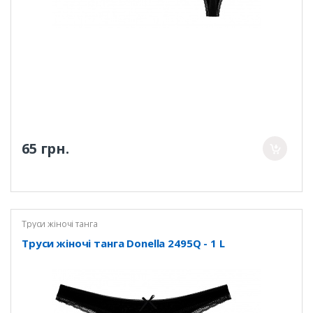
65 грн.
Труси жіночі танга
Труси жіночі танга Donella 2495Q - 1 L