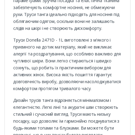
параметрами. Зручна посадка та еластична тканина
забезпечують комфортне носіння, не обмежуючи
рухи. Труси танга ідеально підходять для носіння під
облягаючим одягом, оскільки вони не залишають
слідів на шкірі і не створюють дискомфорту.
Труси Donella 2471D - 1L виготовлені з м'якого і
приємного на дотик матеріалу, який не викликає
алергії та роздратування, що особливо важливо для
чутливої шкіри. Вони легко стираються і швидко
сохнуть, що робить їх практичним вибором для
активних жінок. Висока якість пошиття гарантує
довговічність виробу, дозволяючи насолоджуватися
комфортом протягом тривалого часу.
Дизайн трусів танга відрізняється мінімалізмом і
елегантністю. Легкі лінії та акуратні шви створюють
стильний і сучасний вигляд. Труси мають низьку
посадку, що дозволяє їм гармонійно поєднуватися з
будь-якими топами та блузками. Ви можете бути
впевнені, що в цих трусах будете виглядати