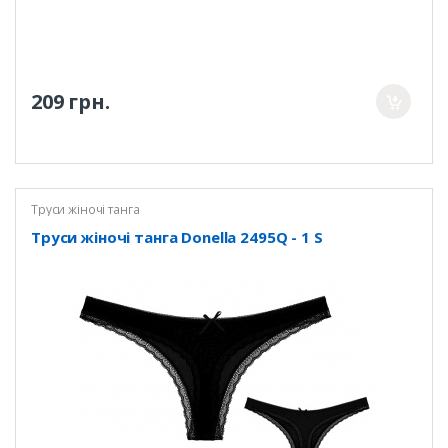
209 грн.
Труси жіночі танга
Труси жіночі танга Donella 2495Q - 1 S