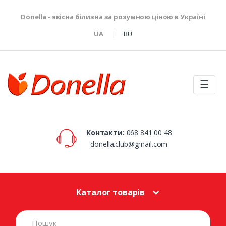
Donella - якісна білизна за розумною ціною в Україні
UA
RU
☰
Контакти:
068 841 00 48
donella.club@gmail.com
Каталог товарів
S
e