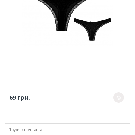
69 грн.
Труси жіночі танга