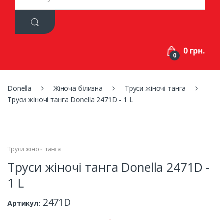
a
r
c
h
f
0 грн.
o
0
r
:
Donella
Жіноча білизна
Труси жіночі танга
Труси жіночі танга Donella 2471D - 1 L
Труси жіночі танга
Труси жіночі танга Donella 2471D -
1 L
2471D
Артикул: