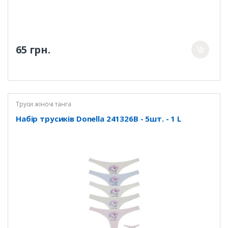
65 грн.
Труси жіночі танга
Набір трусиків Donella 241326B - 5шт. - 1 L