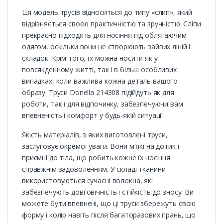
Ця модель трусів відноситься до типу «слип», який
відрізняється своєю практичністю та зручністю. Сліпи
прекрасно підходять для носіння під облягаючим
одягом, оскільки вони не створюють зайвих ліній і
складок. Крім того, їх можна носити як у
повсякденному житті, так і в більш особливих
випадках, коли важлива кожна деталь вашого
образу. Труси Donella 214308 підійдуть як для
роботи, так і для відпочинку, забезпечуючи вам
впевненість і комфорт у будь-якій ситуації.
Якість матеріалів, з яких виготовлені труси,
заслуговує окремої уваги. Вони м'які на дотик і
приємні до тіла, що робить кожне їх носіння
справжнім задоволенням. У складі тканини
використовуються сучасні волокна, які
забезпечують довговічність і стійкість до зносу. Ви
можете бути впевнені, що ці труси збережуть свою
форму і колір навіть після багаторазових прань, що