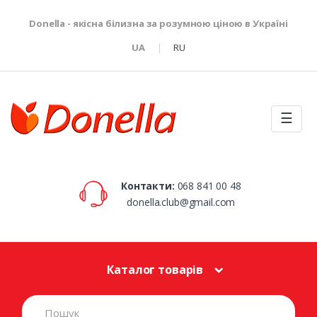
Donella - якісна білизна за розумною ціною в Україні
UA
RU
☰
Контакти:
068 841 00 48
donella.club@gmail.com
Каталог товарів
S
e