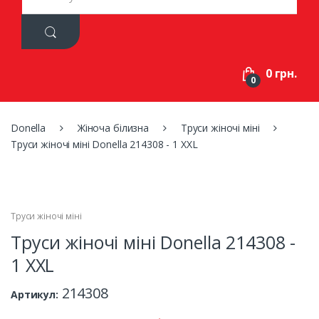
a
r
c
h
f
0 грн.
o
0
r
:
Donella
Жіноча білизна
Труси жіночі міні
Труси жіночі міні Donella 214308 - 1 XXL
Труси жіночі міні
Труси жіночі міні Donella 214308 -
1 XXL
214308
Артикул: