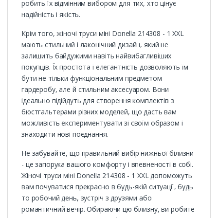
робить їх відмінним вибором для тих, хто цінує
надійність і якість.
Крім того, жіночі труси міні Donella 214308 - 1 XXL
мають стильний і лаконічний дизайн, який не
залишить байдужими навіть найвибагливіших
покупців. Їх простота і елегантність дозволяють їм
бути не тільки функціональним предметом
гардеробу, але й стильним аксесуаром. Вони
ідеально підійдуть для створення комплектів з
бюстгальтерами різних моделей, що дасть вам
можливість експериментувати зі своїм образом і
знаходити нові поєднання.
Не забувайте, що правильний вибір нижньої білизни
- це запорука вашого комфорту і впевненості в собі.
Жіночі труси міні Donella 214308 - 1 XXL допоможуть
вам почуватися прекрасно в будь-якій ситуації, будь
то робочий день, зустріч з друзями або
романтичний вечір. Обираючи цю білизну, ви робите