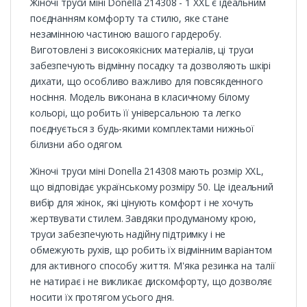
Жіночі труси міні Donella 214308 - 1 XXL є ідеальним
поєднанням комфорту та стилю, яке стане
незамінною частиною вашого гардеробу.
Виготовлені з високоякісних матеріалів, ці труси
забезпечують відмінну посадку та дозволяють шкірі
дихати, що особливо важливо для повсякденного
носіння. Модель виконана в класичному білому
кольорі, що робить її універсальною та легко
поєднується з будь-якими комплектами нижньої
білизни або одягом.
Жіночі труси міні Donella 214308 мають розмір XXL,
що відповідає українському розміру 50. Це ідеальний
вибір для жінок, які цінують комфорт і не хочуть
жертвувати стилем. Завдяки продуманому крою,
труси забезпечують надійну підтримку і не
обмежують рухів, що робить їх відмінним варіантом
для активного способу життя. М'яка резинка на талії
не натирає і не викликає дискомфорту, що дозволяє
носити їх протягом усього дня.