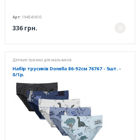
Арт:
194541610
336 грн.
Детские трусики для мальчиков
Набір трусиків Donella 86-92см 76767 - 5шт. -
0/1р.