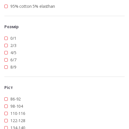
95% cotton 5% elasthan
Розмір
0/1
2/3
4/5
6/7
8/9
Ріст
86-92
98-104
110-116
122-128
134-140