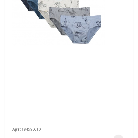
Арт:
194590610