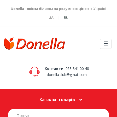
Donella - якісна білизна за розумною ціною в Україні
UA
RU
☰
Контакти:
068 841 00 48
donella.club@gmail.com
Каталог товарів
S
e