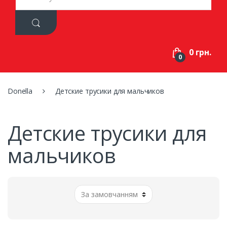
a
r
c
h
f
0 грн.
o
0
r
:
Donella
Детские трусики для мальчиков
Детские трусики для
мальчиков