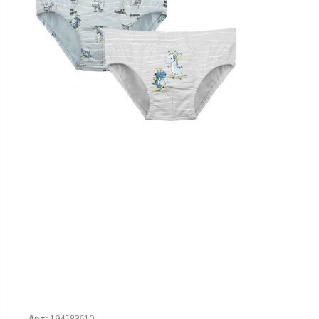
Арт:
194583610