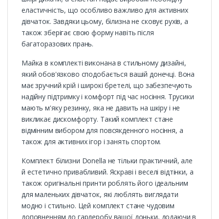
еластичність, що особливо важливо для активних
дівчаток. Завдяки цьому, білизна не сковує рухів, а
також зберігає свою форму навіть після
багаторазових прань.
Майка в комплекті виконана в стильному дизайні,
який обов'язково сподобається вашій донечці. Вона
має зручний крій і широкі бретелі, що забезпечують
надійну підтримку і комфорт під час носіння. Трусики
мають м'яку резинку, яка не давить на шкіру і не
викликає дискомфорту. Такий комплект стане
відмінним вибором для повсякденного носіння, а
також для активних ігор і занять спортом.
Комплект білизни Donella не тільки практичний, але
й естетично привабливий. Яскраві і веселі відтінки, а
також оригінальні принти роблять його ідеальним
для маленьких дівчаток, які люблять виглядати
модно і стильно. Цей комплект стане чудовим
доповненням до гардеробу вашої доньки, додаючи в