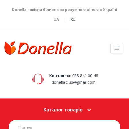
Donella - якісна білизна за розумною ціною в Україні
UA
RU
☰
Контакти:
068 841 00 48
donella.club@gmail.com
Каталог товарів
S
e