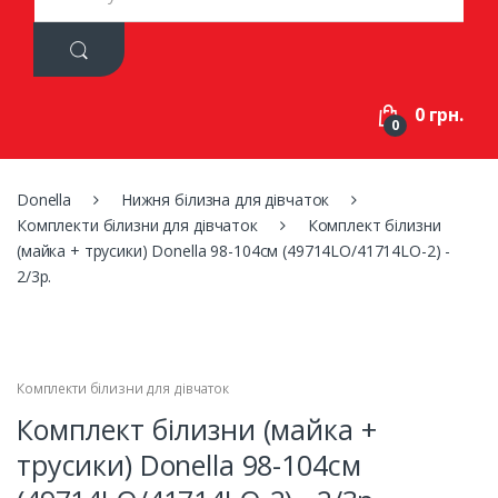
a
r
c
h
f
0 грн.
o
0
r
:
Donella
Нижня білизна для дівчаток
Комплекти білизни для дівчаток
Комплект білизни
(майка + трусики) Donella 98-104см (49714LO/41714LO-2) -
2/3р.
Комплекти білизни для дівчаток
Комплект білизни (майка +
трусики) Donella 98-104см