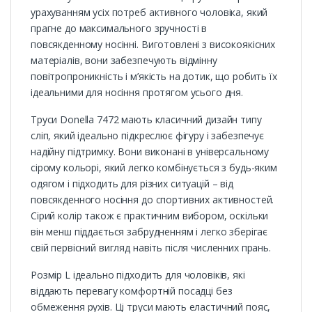
урахуванням усіх потреб активного чоловіка, який
прагне до максимального зручності в
повсякденному носінні. Виготовлені з високоякісних
матеріалів, вони забезпечують відмінну
повітропроникність і м’якість на дотик, що робить їх
ідеальними для носіння протягом усього дня.
Труси Donella 7472 мають класичний дизайн типу
сліп, який ідеально підкреслює фігуру і забезпечує
надійну підтримку. Вони виконані в універсальному
сірому кольорі, який легко комбінується з будь-яким
одягом і підходить для різних ситуацій – від
повсякденного носіння до спортивних активностей.
Сірий колір також є практичним вибором, оскільки
він менш піддається забрудненням і легко зберігає
свій первісний вигляд навіть після численних прань.
Розмір L ідеально підходить для чоловіків, які
віддають перевагу комфортній посадці без
обмеження рухів. Ці труси мають еластичний пояс,