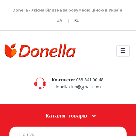
Donella - якісна білизна за розумною ціною в Україні
UA
RU
☰
Контакти:
068 841 00 48
donella.club@gmail.com
Каталог товарів
S
e