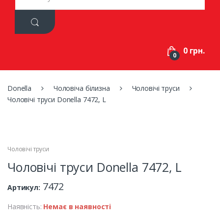
a
r
c
h
f
0 грн.
o
0
r
:
Donella
Чоловіча білизна
Чоловічі труси
Чоловічі труси Donella 7472, L
Чоловічі труси
Чоловічі труси Donella 7472, L
7472
Артикул:
Наявність:
Немає в наявності