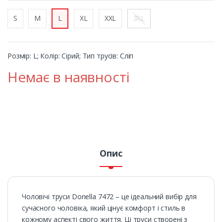
S
M
L
XL
XXL
3XL
Розмір: L; Колір: Сірий; Тип трусів: Сліп
Немає в наявності
Опис
Чоловічі труси Donella 7472 – це ідеальний вибір для
сучасного чоловіка, який цінує комфорт і стиль в
кожному аспекті свого життя. Ці труси створені з