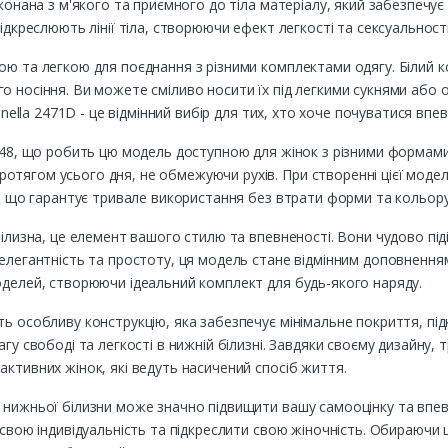
виконана з м'якого та приємного до тіла матеріалу, який забезпе
ідкреслюють лінії тіла, створюючи ефект легкості та сексуальності
ю та легкою для поєднання з різними комплектами одягу. Білий ко
го носіння. Ви можете сміливо носити їх під легкими сукнями аб
onella 2471D - це відмінний вибір для тих, хто хоче почуватися впе
у 48, що робить цю модель доступною для жінок з різними формами
ягом усього дня, не обмежуючи рухів. При створенні цієї моделі 
ні, що гарантує тривале використання без втрати форми та кольору
білизна, це елемент вашого стилю та впевненості. Вони чудово піді
 елегантність та простоту, ця модель стане відмінним доповненн
оделей, створюючи ідеальний комплект для будь-якого наряду.
ть особливу конструкцію, яка забезпечує мінімальне покриття, пі
агу свободі та легкості в нижній білизні. Завдяки своєму дизайну,
ктивних жінок, які ведуть насичений спосіб життя.
нижньої білизни може значно підвищити вашу самооцінку та впевне
 свою індивідуальність та підкреслити свою жіночність. Обираючи 