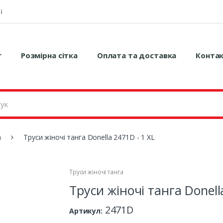
і
г
Розмірна сітка
Оплата та доставка
Конта
а
Труси жіночі танга Donella 2471D - 1 XL
Труси жіночі танга
Труси жіночі танга Donell
2471D
Артикул: