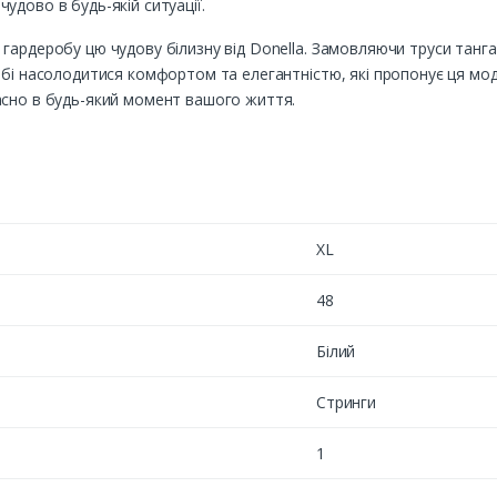
удово в будь-якій ситуації.
ардеробу цю чудову білизну від Donella. Замовляючи труси танга D
обі насолодитися комфортом та елегантністю, які пропонує ця м
асно в будь-який момент вашого життя.
XL
48
Білий
Стринги
1