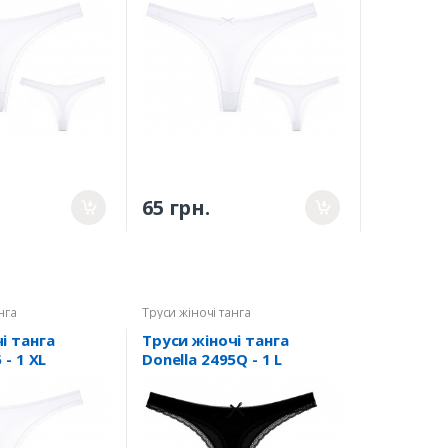
65 грн.
нга
Труси жіночі танга
і танга
Труси жіночі танга
 - 1 XL
Donella 2495Q - 1 L