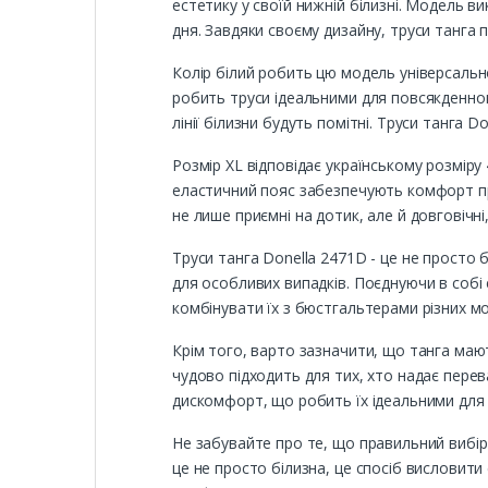
естетику у своїй нижній білизні. Модель 
дня. Завдяки своєму дизайну, труси танга п
Колір білий робить цю модель універсально
робить труси ідеальними для повсякденно
лінії білизни будуть помітні. Труси танга D
Розмір XL відповідає українському розмір
еластичний пояс забезпечують комфорт прот
не лише приємні на дотик, але й довговіч
Труси танга Donella 2471D - це не просто 
для особливих випадків. Поєднуючи в собі
комбінувати їх з бюстгальтерами різних м
Крім того, варто зазначити, що танга маю
чудово підходить для тих, хто надає перев
дискомфорт, що робить їх ідеальними для а
Не забувайте про те, що правильний вибір 
це не просто білизна, це спосіб висловити