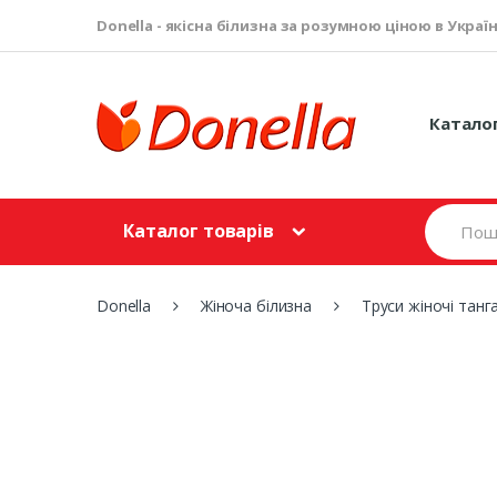
Donella - якісна білизна за розумною ціною в Україн
Катало
S
Каталог товарів
e
a
r
c
Donella
Жіноча білизна
Труси жіночі танг
h
f
o
r
: