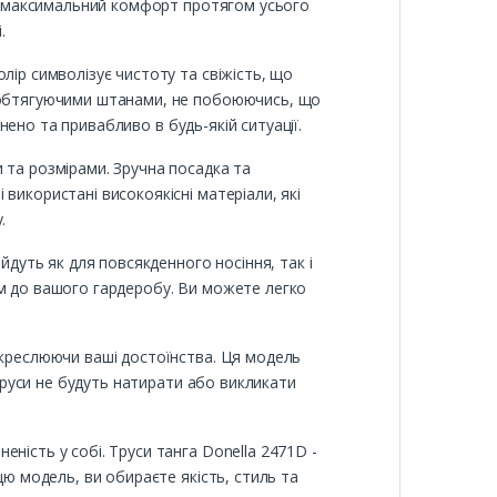
чує максимальний комфорт протягом усього
.
лір символізує чистоту та свіжість, що
о обтягуючими штанами, не побоюючись, що
внено та привабливо в будь-якій ситуації.
 та розмірами. Зручна посадка та
використані високоякісні матеріали, які
.
йдуть як для повсякденного носіння, так і
ям до вашого гардеробу. Ви можете легко
дкреслюючи ваші достоїнства. Ця модель
 труси не будуть натирати або викликати
ність у собі. Труси танга Donella 2471D -
цю модель, ви обираєте якість, стиль та