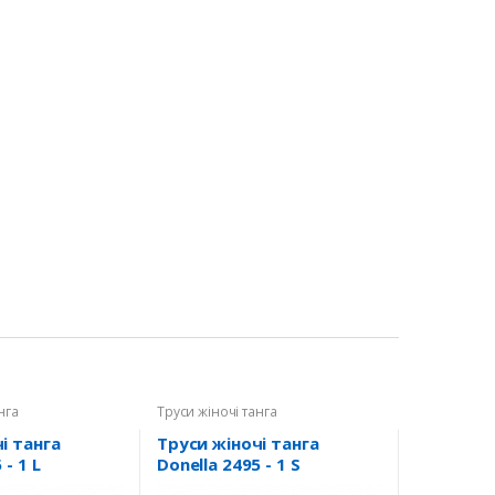
нга
Труси жіночі танга
і танга
Труси жіночі танга
 - 1 L
Donella 2495 - 1 S