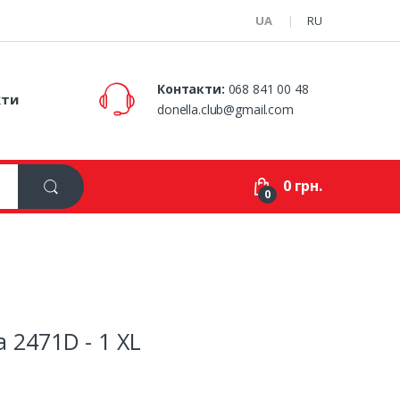
UA
RU
Контакти:
068 841 00 48
кти
donella.club@gmail.com
0 грн.
0
a 2471D - 1 XL