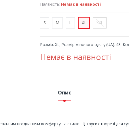
Наявність:
Немає в наявності
S
M
L
XL
XXL
Розмір: XL; Розмір жіночого одягу (UA): 48; Кол
Немає в наявності
Опис
ідеальним поєднанням комфорту та стилю. Ці труси створені для суч