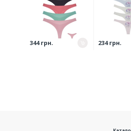
344 грн.
234 грн.
Катало