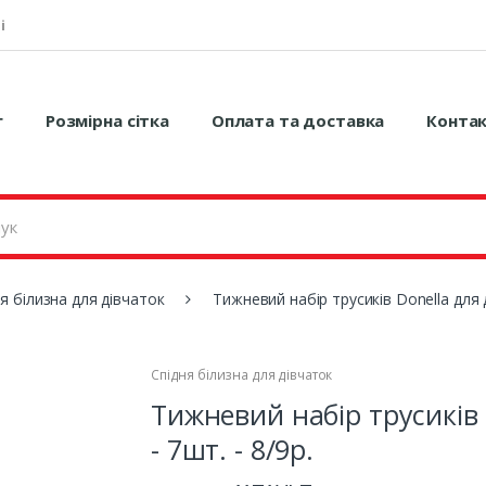
і
г
Розмірна сітка
Оплата та доставка
Конта
я білизна для дівчаток
Тижневий набір трусиків Donella для д
Спідня білизна для дівчаток
Тижневий набір трусиків 
- 7шт. - 8/9р.