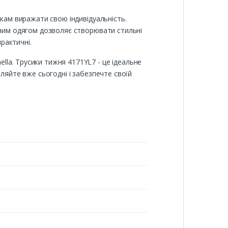
ткам виражати свою індивідуальність.
зним одягом дозволяє створювати стильні
практичні.
la. Трусики тижня 4171YL7 - це ідеальне
ляйте вже сьогодні і забезпечте своїй