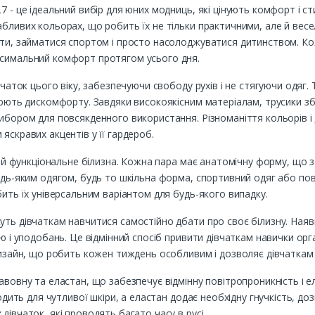
7 - це ідеальний вибір для юних модниць, які цінують комфорт і ст
бливих кольорах, що робить їх не тільки практичними, але й весе
ати, займатися спортом і просто насолоджуватися дитинством. Кож
ксимальний комфорт протягом усього дня.
вчаток цього віку, забезпечуючи свободу рухів і не стягуючи одяг.
рюють дискомфорту. Завдяки високоякісним матеріалам, трусики збе
ибором для повсякденного використання. Різноманіття кольорів і 
яскравих акцентів у її гардероб.
е й функціональне білизна. Кожна пара має анатомічну форму, що за
будь-яким одягом, будь то шкільна форма, спортивний одяг або по
бить їх універсальним варіантом для будь-якого випадку.
уть дівчаткам навчитися самостійно дбати про своє білизну. Наявн
ою і уподобань. Це відмінний спосіб привити дівчаткам навички орг
 дизайн, що робить кожен тиждень особливим і дозволяє дівчатка
авовну та еластан, що забезпечує відмінну повітропроникність і 
дходить для чутливої шкіри, а еластан додає необхідну гнучкість, 
дівчаток, які проводять багато часу в русі.