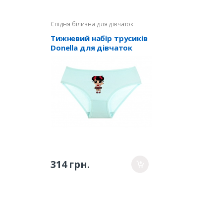
Спідня білизна для дівчаток
Тижневий набір трусиків
Donella для дівчаток
4171YL7 - 7шт. - 10/11р.
314 грн.