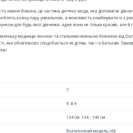
сто нижня білизна, це частина дитячої моди, яка допомагає дівча
роблять кожну пару унікальною, а можливість комбінувати їх з рі
унком для будь-якої дівчинки, адже вони не тільки красиві, але й 
аленьку модницю якісною та стильним нижньою білизною від Donel
, яке обов’язково сподобається як дітям, так і їх батькам. Замов
ень!
7
9: 8-9
134 см: 134 - 140 см
Всесезонная модель_old