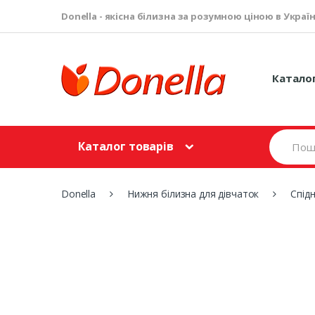
Donella - якісна білизна за розумною ціною в Україн
Катало
S
Каталог товарів
e
a
r
c
Donella
Нижня білизна для дівчаток
Спідн
h
f
o
r
: