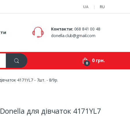
UA
RU
Контакти:
068 841 00 48
кти
donella.club@gmail.com
0 грн.
0
івчаток 4171YL7 - 7шт. - 8/9р.
Donella для дівчаток 4171YL7