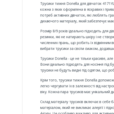
Трусики тижня Donella для дівчаток 4171YL
кожна з яких оформлена в яскравих і прива
потреб активних дівчаток, які люблять гр
дихаючого матеріалу, який забезпечує ма
Розмір 8/9 років ідеально підходить для ді
резинки, які не натирають шкіру і не ство
численних прань, що робить їх відмінним в
вибрати трусики за своїм смаком, додавши 
Трусики Donella - це не тільки красиве, ал
Вони ідеально підходять для носіння під 
трусики не будуть видні під одягом, що ро
Крім того, трусики тижня Donella допомож
легко чергувати їх в залежності від настр
віку. Кожна пара трусиків має унікальний
Склад матеріалу трусиків включає в себе б
матеріалом, який не викликає алергії і пі
фігуру. Це особливо важливо для активних 