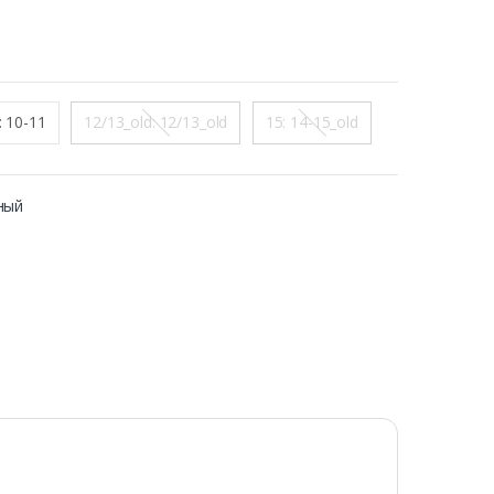
: 10-11
12/13_old: 12/13_old
15: 14-15_old
тный