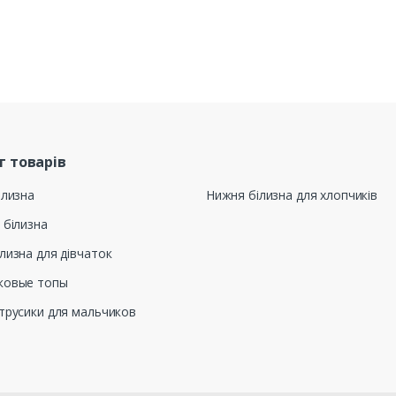
г товарів
ілизна
Нижня білизна для хлопчиків
 білизна
лизна для дівчаток
ковые топы
трусики для мальчиков