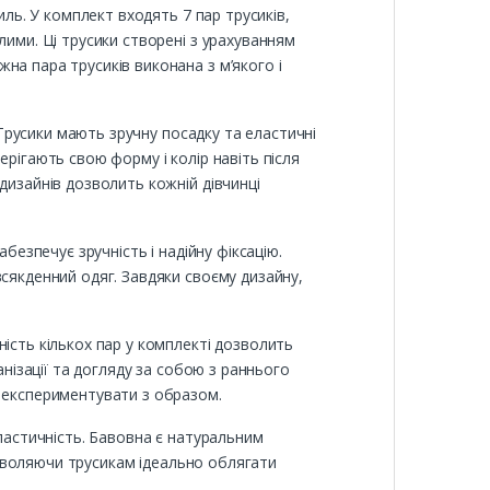
иль. У комплект входять 7 пар трусиків,
лими. Ці трусики створені з урахуванням
на пара трусиків виконана з м’якого і
 Трусики мають зручну посадку та еластичні
рігають свою форму і колір навіть після
дизайнів дозволить кожній дівчинці
безпечує зручність і надійну фіксацію.
всякденний одяг. Завдяки своєму дизайну,
ість кількох пар у комплекті дозволить
анізації та догляду за собою з раннього
м експериментувати з образом.
еластичність. Бавовна є натуральним
дозволяючи трусикам ідеально облягати