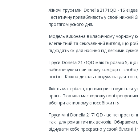
Жіночі труси міні Donella 2171QD - 1S є ід
і естетичну привабливість у своїй нижній б
протягом усього дня.
Модель виконана в класичному чорному кол
елегантний та сексуальний вигляд, що роб
підходять як для носіння під легкими сукня
Труси Donella 2171QD мають розмір S, що в
забезпечуючи при цьому комфорт і свободу 
носінні. Кожна деталь продумана для того
Якість матеріалів, що використовуються у 
прань. Тканина має хорошу повітропроникні
або при активному способі життя.
Труси міні Donella 2171QD - це не просто 
так і для романтичних вечорів. Обираючи ц
відчувати себе прекрасно у своїй білизні, 