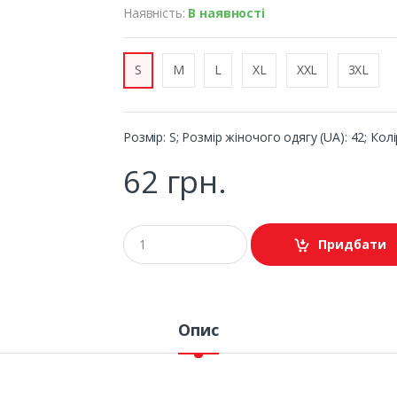
Наявність:
В наявності
S
M
L
XL
XXL
3XL
Розмір: S; Розмір жіночого одягу (UA): 42; Колі
62 грн.
Придбати
Опис