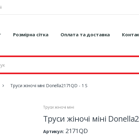
і
г
Розмірна сітка
Оплата та доставка
Конта
Труси жіночі міні Donella2171QD - 1 S
Труси жіночі міні
Труси жіночі міні Donella
2171QD
Артикул: