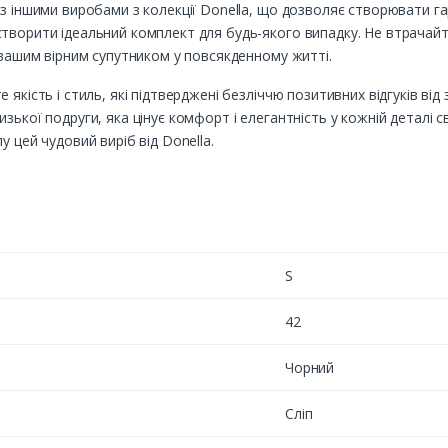
 з іншими виробами з колекції Donella, що дозволяє створювати г
творити ідеальний комплект для будь-якого випадку. Не втрачайт
 вашим вірним супутником у повсякденному житті.
якість і стиль, які підтверджені безліччю позитивних відгуків від
зької подруги, яка цінує комфорт і елегантність у кожній деталі 
 цей чудовий виріб від Donella.
S
42
Чорний
Сліп