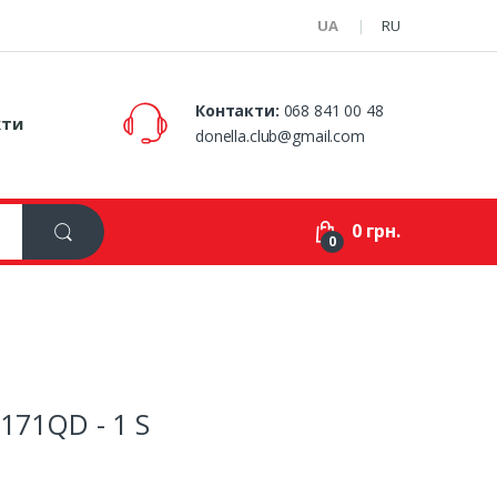
UA
RU
Контакти:
068 841 00 48
кти
donella.club@gmail.com
0 грн.
0
2171QD - 1 S