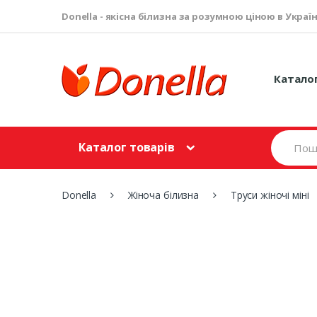
Donella - якісна білизна за розумною ціною в Україн
Катало
S
Каталог товарів
e
a
r
c
Donella
Жіноча білизна
Труси жіночі міні
h
f
o
r
: