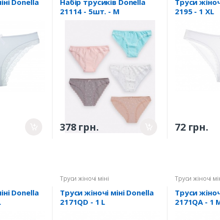
іні Donella
Набір трусиків Donella
Труси жіночі
21114 - 5шт. - M
2195 - 1 XL
378 грн.
72 грн.
Труси жіночі міні
Труси жіночі мі
іні Donella
Труси жіночі міні Donella
Труси жіночі
L
2171QD - 1 L
2171QA - 1 