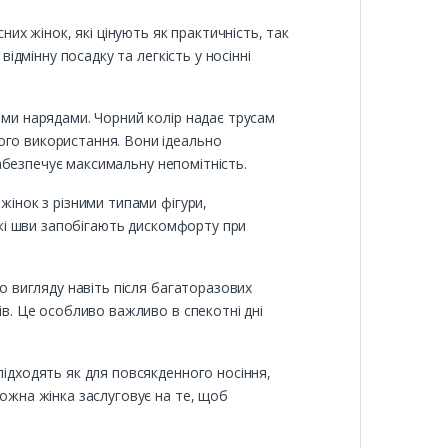
них жінок, які цінують як практичність, так
відмінну посадку та легкість у носінні
ими нарядами. Чорний колір надає трусам
ого використання. Вони ідеально
 забезпечує максимальну непомітність.
жінок з різними типами фігури,
'які шви запобігають дискомфорту при
го вигляду навіть після багаторазових
ів. Це особливо важливо в спекотні дні
підходять як для повсякденного носіння,
Кожна жінка заслуговує на те, щоб