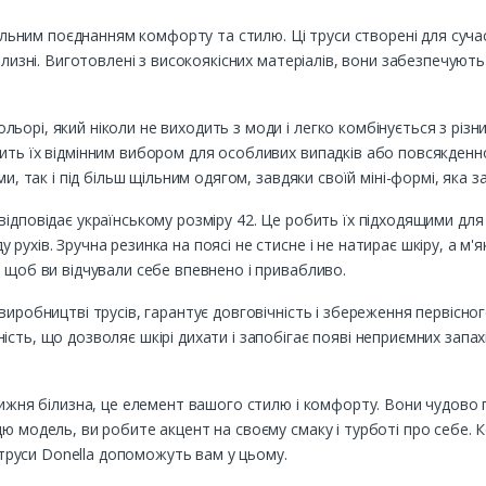
еальним поєднанням комфорту та стилю. Ці труси створені для сучас
ілизні. Виготовлені з високоякісних матеріалів, вони забезпечують 
ьорі, який ніколи не виходить з моди і легко комбінується з різн
ить їх відмінним вибором для особливих випадків або повсякденн
ми, так і під більш щільним одягом, завдяки своїй міні-формі, яка
ідповідає українському розміру 42. Це робить їх підходящими для 
рухів. Зручна резинка на поясі не стисне і не натирає шкіру, а м
, щоб ви відчували себе впевнено і привабливо.
виробництві трусів, гарантує довговічність і збереження первісно
сть, що дозволяє шкірі дихати і запобігає появі неприємних запах
нижня білизна, це елемент вашого стилю і комфорту. Вони чудово 
ю модель, ви робите акцент на своєму смаку і турботі про себе. 
і труси Donella допоможуть вам у цьому.